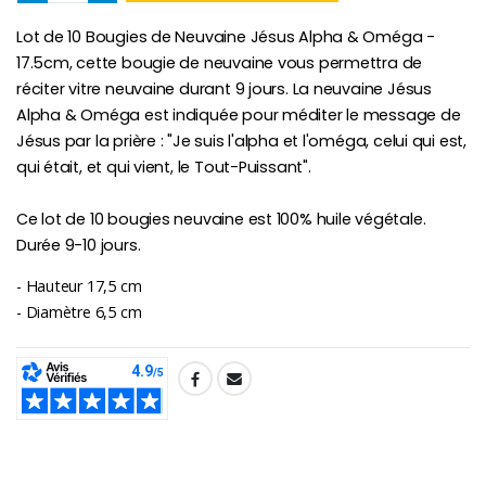
Lot de 10 Bougies de Neuvaine Jésus Alpha & Oméga -
Chapelet de Lourde
Huile d'Onction
17.5cm, cette bougie de neuvaine vous permettra de
€5.00
€9.90
réciter vitre neuvaine durant 9 jours. La neuvaine Jésus
Alpha & Oméga est indiquée pour méditer le message de
Jésus par la prière : "Je suis l'alpha et l'oméga, celui qui est,
qui était, et qui vient, le Tout-Puissant".
Croix Enfant en Bois Eglise Papillons et Arc-en-ciel 15 cm
Bougie Neuvaine pour une Guérison - 17.5cm
€23.00
€4.90
Ce lot de 10 bougies neuvaine est 100% huile végétale.
Durée 9-10 jours.
- Hauteur 17,5 cm
- Diamètre 6,5 cm
SHARE: