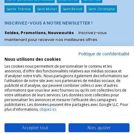
Sainte Thérèse
Saint Michel
Saint Benoît
Saint Christophe
INSCRIVEZ-VOUS A NOTRE NEWSLETTER !
Soldes, Promotions, Nouveautés
... Inscrivez-vous
maintenant pour recevoir nos meilleures offres.
Politique de confidentialité
Nous utilisons des cookies
Les cookies nous permettent de personnaliser le contenu et les
annonces, d'offrir des fonctionnalités relatives aux médias sociaux et
d'analyser notre trafic. Nous partageons également des informations sur
l'utilisation de notre site avec nos partenaires de médias sociaux, de
publicité et d'analyse, qui peuvent combiner celles-ci avec d'autres
informations que vous leur avez fournies ou qu'ils ont collectées lors de
votre utilisation de leurs services. Les données sont collectées pour
personnaliser les annonces et mesurer l'efficacité des campagnes
La Boutique des Chrétiens © | La boutique religieuse chrétienne de
publicitaires. Les données peuvent être partagées avec Google LLC. Pour
référence !.
plus d'informations,
cliquez ici
.
Accepter tout
Non, ajuster