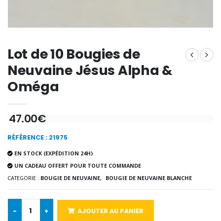
€9.60
€12.00
Lot de 10 Bougies de
Encens d'Eglise Pontifical 250g
Bonbons Pastilles Menthe à l'Eau de Lourdes - 130g
€12.90
€7.90
Neuvaine Jésus Alpha &
Oméga
-10%
47.00€
Médaille Miraculeuse Or 9 Carat
Bougie de Neuvaine Contre le Mal - Saint Michel
€130.00
€4.95
€5.50
RÉFÉRENCE : 21975
EN STOCK (EXPÉDITION 24H)
UN CADEAU OFFERT POUR TOUTE COMMANDE
-25%
CATEGORIE :
BOUGIE DE NEUVAINE,
BOUGIE DE NEUVAINE BLANCHE
Médaille Miraculeuse Rose
Lot de 20 Bougies de Neuvaine Blanches
€2.50
€58.50
€78.00
-
+
AJOUTER AU PANIER