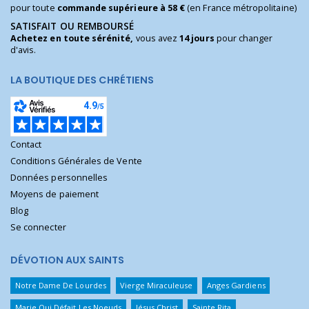
pour toute
commande supérieure à 58 €
(en France métropolitaine)
SATISFAIT OU REMBOURSÉ
Achetez en toute sérénité,
vous avez
14 jours
pour changer
d'avis.
LA BOUTIQUE DES CHRÉTIENS
Contact
Conditions Générales de Vente
Données personnelles
Moyens de paiement
Blog
Se connecter
DÉVOTION AUX SAINTS
Notre Dame De Lourdes
Vierge Miraculeuse
Anges Gardiens
Marie Qui Défait Les Noeuds
Jésus Christ
Sainte Rita