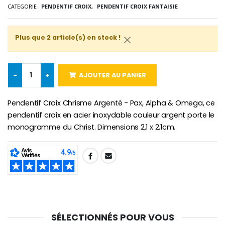
€2.50
€58.50
CATEGORIE :
PENDENTIF CROIX,
PENDENTIF CROIX FANTAISIE
€78.00
Plus que 2 article(s) en stock !
Chapelet de Lourde
Huile d'Onction
€5.00
€9.90
-
+
AJOUTER AU PANIER
Pendentif Croix Chrisme Argenté - Pax, Alpha & Omega, ce
pendentif croix en acier inoxydable couleur argent porte le
Croix Enfant en Bois Eglise Papillons et Arc-en-ciel 15 cm
Bougie Neuvaine pour une Guérison - 17.5cm
monogramme du Christ. Dimensions 2,1 x 2,1cm.
€23.00
€4.90
SHARE:
SÉLECTIONNÉS POUR VOUS