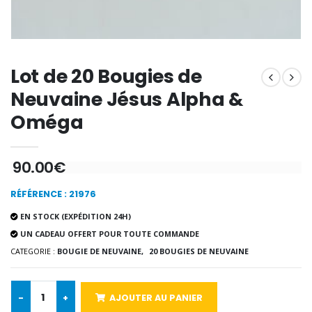
€9.60
€12.00
Lot de 20 Bougies de
Encens d'Eglise Pontifical 250g
Bonbons Pastilles Menthe à l'Eau de Lourdes - 130g
€12.90
€7.90
Neuvaine Jésus Alpha &
Oméga
-10%
90.00€
Médaille Miraculeuse Or 9 Carat
Bougie de Neuvaine Contre le Mal - Saint Michel
€130.00
€4.95
€5.50
RÉFÉRENCE : 21976
EN STOCK (EXPÉDITION 24H)
UN CADEAU OFFERT POUR TOUTE COMMANDE
-25%
CATEGORIE :
BOUGIE DE NEUVAINE,
20 BOUGIES DE NEUVAINE
Médaille Miraculeuse Rose
Lot de 20 Bougies de Neuvaine Blanches
€2.50
€58.50
€78.00
-
+
AJOUTER AU PANIER