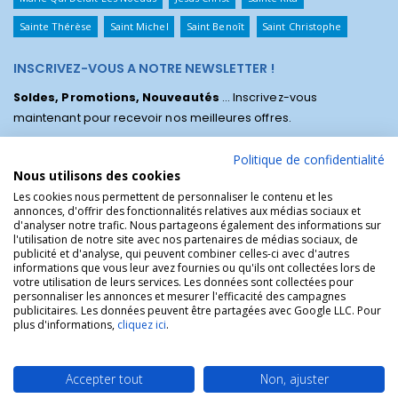
Sainte Thérèse
Saint Michel
Saint Benoît
Saint Christophe
INSCRIVEZ-VOUS A NOTRE NEWSLETTER !
Soldes, Promotions, Nouveautés
... Inscrivez-vous
maintenant pour recevoir nos meilleures offres.
Politique de confidentialité
Nous utilisons des cookies
Les cookies nous permettent de personnaliser le contenu et les
annonces, d'offrir des fonctionnalités relatives aux médias sociaux et
d'analyser notre trafic. Nous partageons également des informations sur
l'utilisation de notre site avec nos partenaires de médias sociaux, de
publicité et d'analyse, qui peuvent combiner celles-ci avec d'autres
informations que vous leur avez fournies ou qu'ils ont collectées lors de
votre utilisation de leurs services. Les données sont collectées pour
personnaliser les annonces et mesurer l'efficacité des campagnes
La Boutique des Chrétiens © | La boutique religieuse chrétienne de
publicitaires. Les données peuvent être partagées avec Google LLC. Pour
référence !.
plus d'informations,
cliquez ici
.
Accepter tout
Non, ajuster