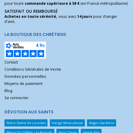
pour toute
commande supérieure à 58 €
(en France métropolitaine)
SATISFAIT OU REMBOURSÉ
Achetez en toute sérénité,
vous avez
14 jours
pour changer
d'avis.
LA BOUTIQUE DES CHRÉTIENS
Contact
Conditions Générales de Vente
Données personnelles
Moyens de paiement
Blog
Se connecter
DÉVOTION AUX SAINTS
Notre Dame De Lourdes
Vierge Miraculeuse
Anges Gardiens
Marie Qui Défait Les Noeuds
Jésus Christ
Sainte Rita