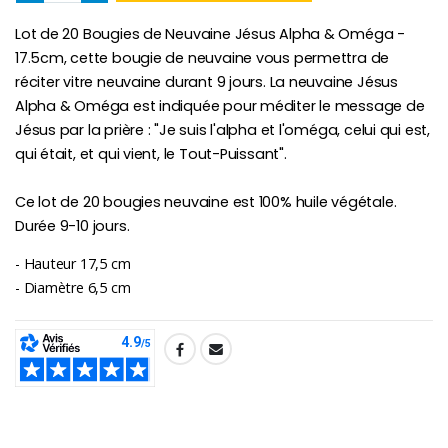
Lot de 20 Bougies de Neuvaine Jésus Alpha & Oméga -
Chapelet de Lourde
Huile d'Onction
17.5cm, cette bougie de neuvaine vous permettra de
€5.00
€9.90
réciter vitre neuvaine durant 9 jours. La neuvaine Jésus
Alpha & Oméga est indiquée pour méditer le message de
Jésus par la prière : "Je suis l'alpha et l'oméga, celui qui est,
qui était, et qui vient, le Tout-Puissant".
Croix Enfant en Bois Eglise Papillons et Arc-en-ciel 15 cm
Bougie Neuvaine pour une Guérison - 17.5cm
€23.00
€4.90
Ce lot de 20 bougies neuvaine est 100% huile végétale.
Durée 9-10 jours.
- Hauteur 17,5 cm
- Diamètre 6,5 cm
SHARE: