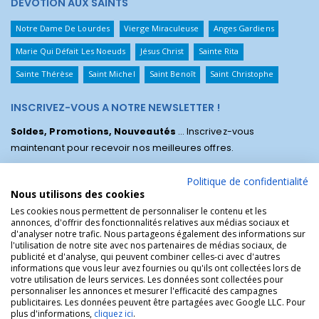
DÉVOTION AUX SAINTS
Notre Dame De Lourdes
Vierge Miraculeuse
Anges Gardiens
Marie Qui Défait Les Noeuds
Jésus Christ
Sainte Rita
Sainte Thérèse
Saint Michel
Saint Benoît
Saint Christophe
INSCRIVEZ-VOUS A NOTRE NEWSLETTER !
Soldes, Promotions, Nouveautés
... Inscrivez-vous
maintenant pour recevoir nos meilleures offres.
Politique de confidentialité
Nous utilisons des cookies
Les cookies nous permettent de personnaliser le contenu et les
annonces, d'offrir des fonctionnalités relatives aux médias sociaux et
d'analyser notre trafic. Nous partageons également des informations sur
l'utilisation de notre site avec nos partenaires de médias sociaux, de
publicité et d'analyse, qui peuvent combiner celles-ci avec d'autres
informations que vous leur avez fournies ou qu'ils ont collectées lors de
votre utilisation de leurs services. Les données sont collectées pour
personnaliser les annonces et mesurer l'efficacité des campagnes
La Boutique des Chrétiens © | La boutique religieuse chrétienne de
publicitaires. Les données peuvent être partagées avec Google LLC. Pour
référence !.
plus d'informations,
cliquez ici
.