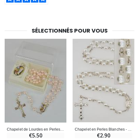
Croix Enfant en Bois Eglise Papillons et Arc-en-ciel 15 cm
Bougie Neuvaine pour une Guérison - 17.5cm
€23.00
€4.90
SÉLECTIONNÉS POUR VOUS
Chapelet en Perles Blanches - Médaille de Lourdes - 60 cm
Chapelet de Lourdes en Perles Roses + Médaille Notre Dame de Lourdes
€2.90
€5.50