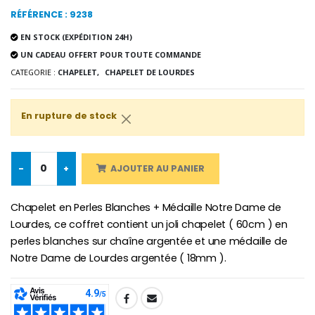
RÉFÉRENCE : 9238
EN STOCK (EXPÉDITION 24H)
UN CADEAU OFFERT POUR TOUTE COMMANDE
-10%
Médaille Miraculeuse Or 9 Carat
Bougie de Neuvaine Contre le Mal - Saint Michel
CATEGORIE :
CHAPELET,
CHAPELET DE LOURDES
€130.00
€4.95
€5.50
En rupture de stock
-25%
Médaille Miraculeuse Rose
Lot de 20 Bougies de Neuvaine Blanches
€2.50
-
+
AJOUTER AU PANIER
€58.50
€78.00
Chapelet en Perles Blanches + Médaille Notre Dame de
Lourdes, ce coffret contient un joli chapelet ( 60cm ) en
perles blanches sur chaîne argentée et une médaille de
Chapelet de Lourde
Huile d'Onction
€5.00
€9.90
Notre Dame de Lourdes argentée ( 18mm ).
SHARE: