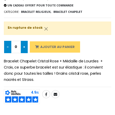
UN CADEAU OFFERT POUR TOUTE COMMANDE
CATEGORIE :
BRACELET RELIGIEUX,
BRACELET CHAPELET
Croix Enfant en Bois Eglise Papillons et Arc-en-ciel 15 cm
Bougie Neuvaine pour une Guérison - 17.5cm
En rupture de stock
€23.00
€4.90
-
+
AJOUTER AU PANIER
Bracelet Chapelet Cristal Rose + Médaille de Lourdes +
Croix, ce superbe bracelet est sur élastique : il convient
donc pour toutes les tailles ! Grains cristal rose, perles
nacrés et Strass.
SHARE: