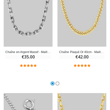
Croix Enfant en Bois Eglise Papillons et Arc-en-ciel 15 cm
Bougie Neuvaine pour une Guérison - 17.5cm
€23.00
€4.90
Chaîne en Argent Massif - Maille Forçat Diamantée - 60 cm
Chaîne Plaqué Or 40cm - Maille Gourmette Diamantée 1,1mm
€35.00
€42.00