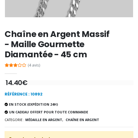
-30%
6 Bougies Teintées Mas
Une bougie 150 gr et votre Prière déposées à Lourdes
€6.00
€7.00
€10.00
Chaîne en Argent Massif
- Maille Gourmette
-20%
-10%
Diamantée - 45 cm
Eau de Lourdes 1 Litre
Statue Vierge M
€9.60
€13.50
€12.00
€15.00
(4 avis)
14.40€
-20%
Coffret Encens Benjoin + C
Déposez votre Neuvaine à Lourdes
RÉFÉRENCE : 10892
€21.90
€9.60
€12.00
EN STOCK (EXPÉDITION 24H)
UN CADEAU OFFERT POUR TOUTE COMMANDE
CATEGORIE :
MÉDAILLE EN ARGENT,
CHAÎNE EN ARGENT
Encens d'Eglise Pontifical 250g
Bonbons Pastilles Menthe à l'Eau de Lourdes - 130g
€12.90
€7.90