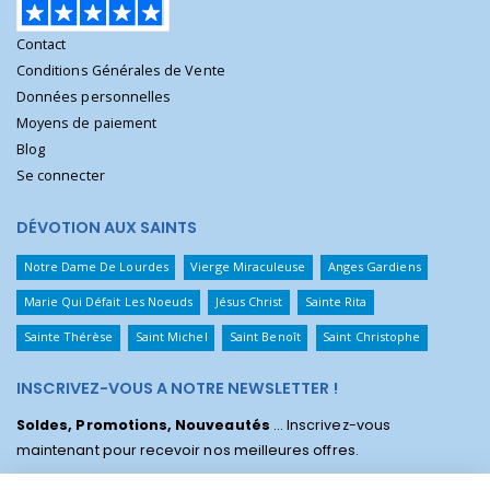
Contact
Conditions Générales de Vente
Données personnelles
Moyens de paiement
Blog
Se connecter
DÉVOTION AUX SAINTS
Notre Dame De Lourdes
Vierge Miraculeuse
Anges Gardiens
Marie Qui Défait Les Noeuds
Jésus Christ
Sainte Rita
Sainte Thérèse
Saint Michel
Saint Benoît
Saint Christophe
INSCRIVEZ-VOUS A NOTRE NEWSLETTER !
Soldes, Promotions, Nouveautés
... Inscrivez-vous
maintenant pour recevoir nos meilleures offres.