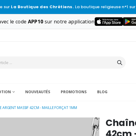
e sur
La Boutique des Chrétiens.
La boutique religieuse n°1 sur
vec le code
APP10
sur notre application
VOTION
NOUVEAUTÉS
PROMOTIONS
BLOG
E ARGENT MASSIF 42CM - MAILLE FORÇAT 1MM
Chaîne
42cm -