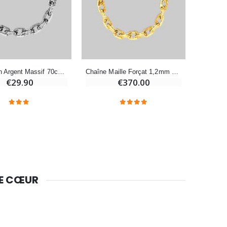
-10%
Bougie de Neuvaine Contre le Mal - Saint Michel
€4.95
€5.50
Chaîne en Argent Massif 70cm - Maille Forçat 1,45mm
Chaîne Maille Forçat 1,2mm en Or Massif - 60 cm
€29.90
€370.00
-25%
Lot de 20 Bougies de Neuvaine Blanches
€58.50
€78.00
Huile d'Onction
€9.90
DE CŒUR
Bougie Neuvaine pour une Guérison - 17.5cm