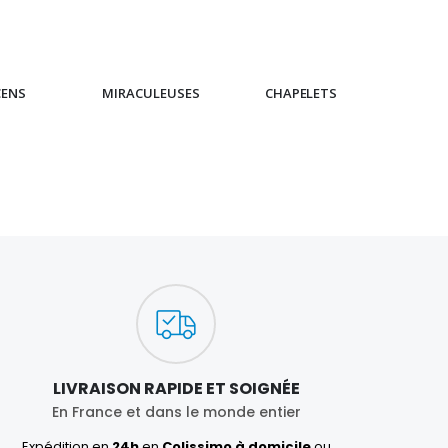
€4.90
CENS
MIRACULEUSES
CHAPELETS
IC
LIVRAISON RAPIDE ET SOIGNÉE
En France et dans le monde entier
Expédition en
24h
en
Colissimo à domicile
ou