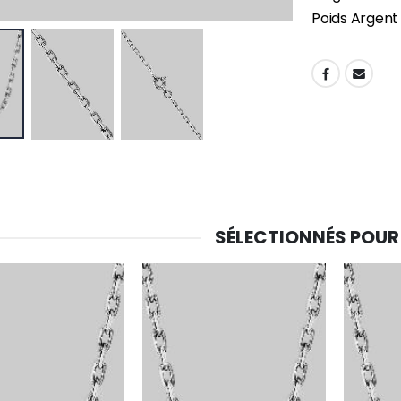
Poids Argent :
SHARE:
SÉLECTIONNÉS POUR
-30%
6 Bougies Teintées Masse Couleur Blanche
Une bougie 150 gr et votre Prière déposées à Lourdes
€6.00