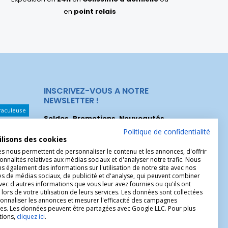
en
point relais
INSCRIVEZ-VOUS A NOTRE
NEWSLETTER !
raculeuse
Soldes, Promotions, Nouveautés
...
Les Noeuds
Inscrivez-vous maintenant pour recevoir
Politique de confidentialité
ilisons des cookies
nos meilleures offres.
hérèse
es nous permettent de personnaliser le contenu et les annonces, d'offrir
onnalités relatives aux médias sociaux et d'analyser notre trafic. Nous
Christophe
 également des informations sur l'utilisation de notre site avec nos
es de médias sociaux, de publicité et d'analyse, qui peuvent combiner
avec d'autres informations que vous leur avez fournies ou qu'ils ont
 lors de votre utilisation de leurs services. Les données sont collectées
onnaliser les annonces et mesurer l'efficacité des campagnes
ires. Les données peuvent être partagées avec Google LLC. Pour plus
tions,
cliquez ici
.