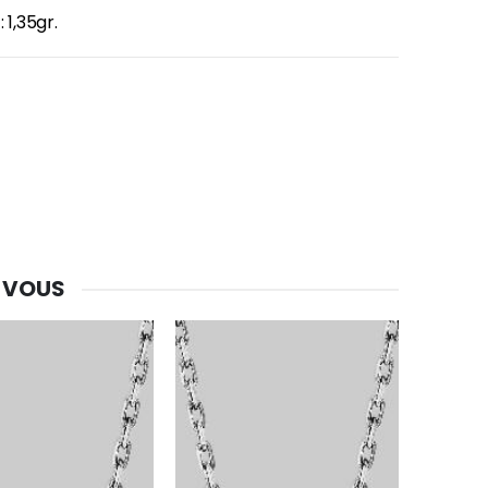
 1,35gr.
 VOUS
-30%
Une bougie 150 gr et votre Prière déposées à Lourdes