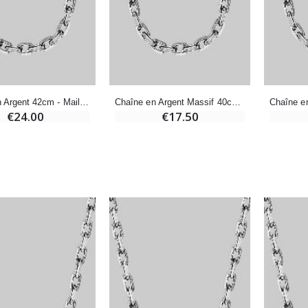
€7.00
€10.00
-20%
-10%
Eau de Lourdes 1 Litre
Statue Vierge Miraculeuse Lumineuse
€9.60
€13.50
€12.00
€15.00
Chaîne en Argent 42cm - Maille Forçat 1,3mm
Chaîne en Argent Massif 40cm - Maille Forçat 1mm
€24.00
€17.50
-20%
Coffret Encens Benjoin + Charbon + Brûle-encens
Déposez votre Neuvaine à Lourdes
€21.90
€9.60
€12.00
Encens d'Eglise Pontifical 250g
Bonbons Pastilles Menthe à l'Eau de Lourdes - 130g
€12.90
€7.90