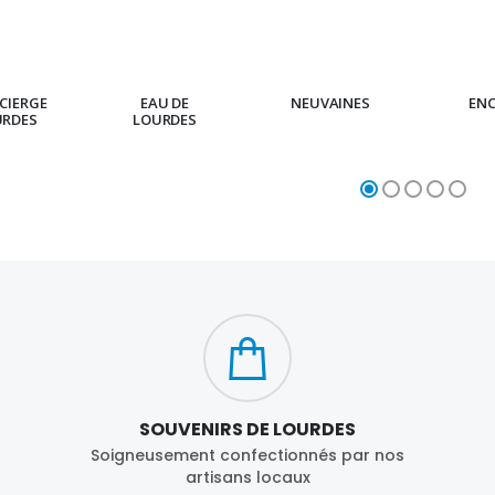
€23.00
€4.90
CIERGE
EAU DE
NEUVAINES
EN
URDES
LOURDES
SOUVENIRS DE LOURDES
Soigneusement confectionnés par nos
artisans locaux