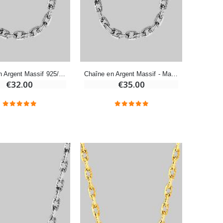
€7.00
€10.00
-20%
Eau de Lourdes 1 Litre
€9.60
€12.00
Chaîne en Argent Massif 925/1000 - Maille Forçat - 70 cm
Chaîne en Argent Massif - Maille Forçat Diamantée - 60 cm
€32.00
€35.00
-20%
Déposez votre Neuvaine à Lourdes
€9.60
€12.00
Bonbons Pastilles Menthe à l'Eau de Lourdes - 130g
€7.90