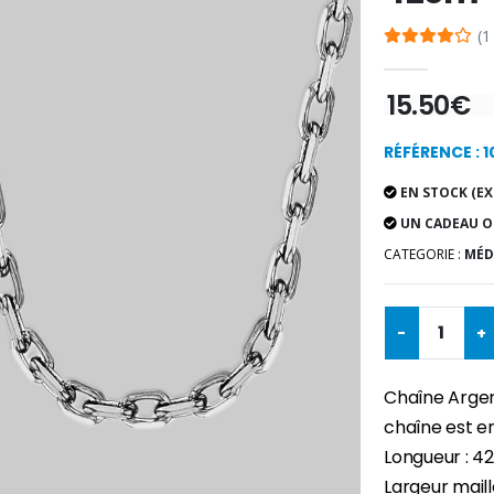
(1
15.50€
RÉFÉRENCE : 
EN STOCK (EX
UN CADEAU O
CATEGORIE :
MÉD
-
+
Chaîne Argen
chaîne est e
Longueur : 4
Largeur mail