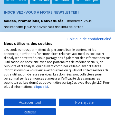
Sainte Thérèse
Saint Michel
Saint Benoît
Saint Christophe
INSCRIVEZ-VOUS A NOTRE NEWSLETTER !
Soldes, Promotions, Nouveautés
... Inscrivez-vous
maintenant pour recevoir nos meilleures offres.
Politique de confidentialité
Nous utilisons des cookies
Les cookies nous permettent de personnaliser le contenu et les
annonces, d'offrir des fonctionnalités relatives aux médias sociaux et
d'analyser notre trafic. Nous partageons également des informations sur
l'utilisation de notre site avec nos partenaires de médias sociaux, de
publicité et d'analyse, qui peuvent combiner celles-ci avec d'autres
informations que vous leur avez fournies ou qu'ils ont collectées lors de
votre utilisation de leurs services. Les données sont collectées pour
personnaliser les annonces et mesurer l'efficacité des campagnes
La Boutique des Chrétiens © | La boutique religieuse chrétienne de
publicitaires. Les données peuvent être partagées avec Google LLC. Pour
référence !.
plus d'informations,
cliquez ici
.
Accepter tout
Non, ajuster
Refuser