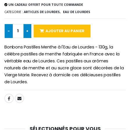
UN CADEAU OFFERT POUR TOUTE COMMANDE
€5.00
€9.90
CATEGORIE :
ARTICLES DE LOURDES,
EAU DE LOURDES
-
+
AJOUTER AU PANIER
Croix Enfant en Bois Eglise Papillons et Arc-en-ciel 15 cm
Bougie Neuvaine pour une Guérison - 17.5cm
€23.00
€4.90
Bonbons Pastilles Menthe à l'Eau de Lourdes - 130g, la
célèbre pastilles de menthe fabriquée en France avec la
véritable eau de Lourdes. Ces pastilles aux arômes
naturels de menthe et au sucre glace sont décorées de la
Vierge Marie. Recevez à domicile ces délicieuses pastilles
de Lourdes.
SHARE:
SÉLECTIONNÉS POUR VOUS