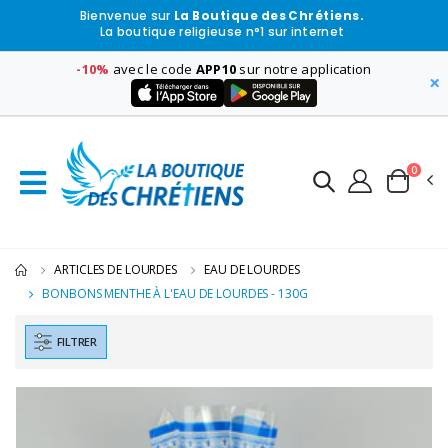
Bienvenue sur
La Boutique des Chrétiens.
La boutique religieuse n°1 sur internet
-10%
avec le code
APP10
sur notre application
×
0
ARTICLES DE LOURDES
EAU DE LOURDES
BONBONS MENTHE À L'EAU DE LOURDES - 130G
FILTRER