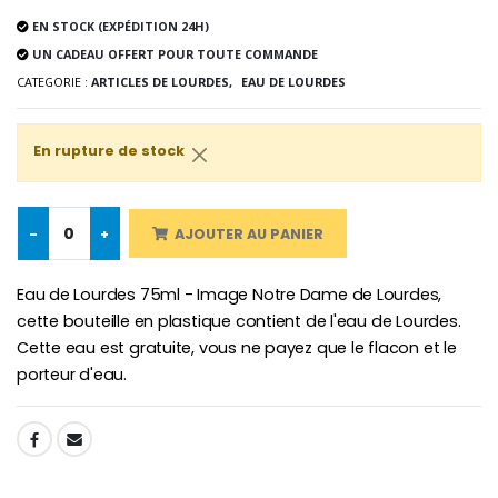
€5.00
€9.90
EN STOCK (EXPÉDITION 24H)
UN CADEAU OFFERT POUR TOUTE COMMANDE
CATEGORIE :
ARTICLES DE LOURDES,
EAU DE LOURDES
Croix Enfant en Bois Eglise Papillons et Arc-en-ciel 15 cm
Bougie Neuvaine pour une Guérison - 17.5cm
En rupture de stock
€23.00
€4.90
-
+
AJOUTER AU PANIER
Eau de Lourdes 75ml - Image Notre Dame de Lourdes,
cette bouteille en plastique contient de l'eau de Lourdes.
Cette eau est gratuite, vous ne payez que le flacon et le
porteur d'eau.
SHARE: