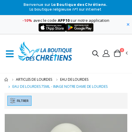
Bienvenue sur
La Boutique des Chrétiens.
La boutique religieuse n°1 sur internet
-10%
avec le code
APP10
sur notre application
×
0
ARTICLES DE LOURDES
EAU DE LOURDES
EAU DE LOURDES 75ML - IMAGE NOTRE DAME DE LOURDES
FILTRER