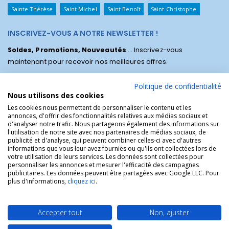
Sainte Thérèse
Saint Michel
Saint Benoît
Saint Christophe
INSCRIVEZ-VOUS A NOTRE NEWSLETTER !
Soldes, Promotions, Nouveautés
... Inscrivez-vous
maintenant pour recevoir nos meilleures offres.
Politique de confidentialité
Nous utilisons des cookies
Les cookies nous permettent de personnaliser le contenu et les
annonces, d'offrir des fonctionnalités relatives aux médias sociaux et
d'analyser notre trafic. Nous partageons également des informations sur
l'utilisation de notre site avec nos partenaires de médias sociaux, de
publicité et d'analyse, qui peuvent combiner celles-ci avec d'autres
informations que vous leur avez fournies ou qu'ils ont collectées lors de
votre utilisation de leurs services. Les données sont collectées pour
personnaliser les annonces et mesurer l'efficacité des campagnes
La Boutique des Chrétiens © | La boutique religieuse chrétienne de
publicitaires. Les données peuvent être partagées avec Google LLC. Pour
référence !.
plus d'informations,
cliquez ici
.
Accepter tout
Non, ajuster