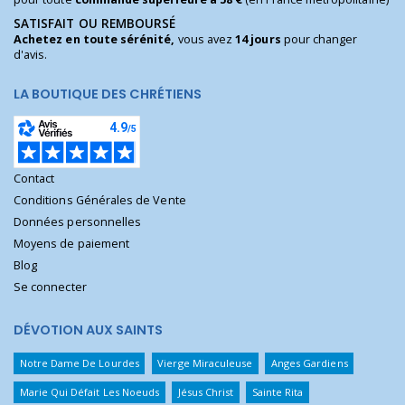
SATISFAIT OU REMBOURSÉ
Achetez en toute sérénité,
vous avez
14 jours
pour changer
d'avis.
LA BOUTIQUE DES CHRÉTIENS
Contact
Conditions Générales de Vente
Données personnelles
Moyens de paiement
Blog
Se connecter
DÉVOTION AUX SAINTS
Notre Dame De Lourdes
Vierge Miraculeuse
Anges Gardiens
Marie Qui Défait Les Noeuds
Jésus Christ
Sainte Rita