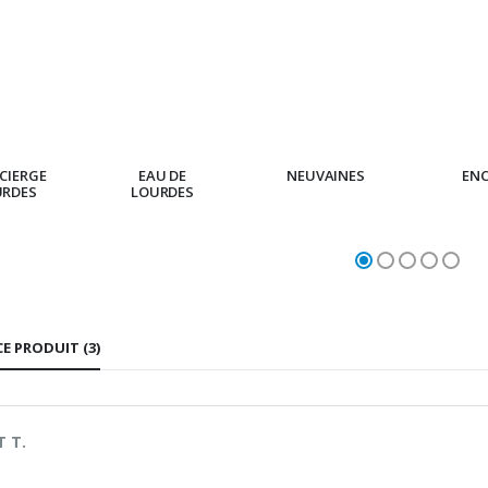
CIERGE
EAU DE
NEUVAINES
EN
URDES
LOURDES
CE PRODUIT (3)
 T.