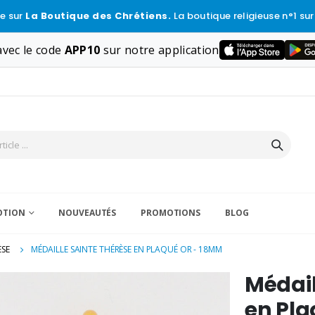
e sur
La Boutique des Chrétiens.
La boutique religieuse n°1 sur
vec le code
APP10
sur notre application
VOTION
NOUVEAUTÉS
PROMOTIONS
BLOG
ÈSE
MÉDAILLE SAINTE THÉRÈSE EN PLAQUÉ OR - 18MM
Médail
en Pl