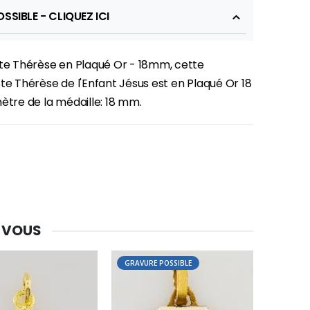
SSIBLE - CLIQUEZ ICI
nte Thérèse en Plaqué Or - 18mm, cette
te Thérèse de l'Enfant Jésus est en Plaqué Or 18
mètre de la médaille: 18 mm.
 VOUS
-30%
GRAVURE POSSIBLE
Une bougie 150 gr et votre Prière déposées à Lourdes
€7.00
€10.00