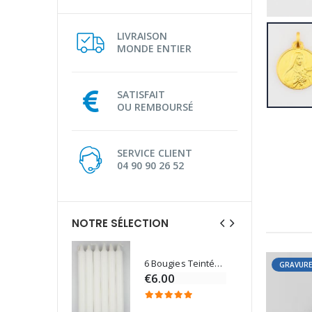
LIVRAISON
MONDE ENTIER
SATISFAIT
OU REMBOURSÉ
SERVICE CLIENT
04 90 90 26 52
NOTRE SÉLECTION
6 Bougies Teintées Masse Couleur Blanche
GRAVURE
Une bougie 150 gr et votre Prière déposées à Lourdes
€6.00
€7.00