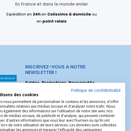
En France et dans le monde entier
Expédition en
24h
en
Colissimo à domicile
ou
en
point relais
INSCRIVEZ-VOUS A NOTRE
NEWSLETTER !
raculeuse
Soldes, Promotions, Nouveautés
...
Les Noeuds
Inscrivez-vous maintenant pour recevoir
Politique de confidentialité
ilisons des cookies
nos meilleures offres.
hérèse
es nous permettent de personnaliser le contenu et les annonces, d'offrir
onnalités relatives aux médias sociaux et d'analyser notre trafic. Nous
Christophe
 également des informations sur l'utilisation de notre site avec nos
es de médias sociaux, de publicité et d'analyse, qui peuvent combiner
avec d'autres informations que vous leur avez fournies ou qu'ils ont
 lors de votre utilisation de leurs services. Les données sont collectées
onnaliser les annonces et mesurer l'efficacité des campagnes