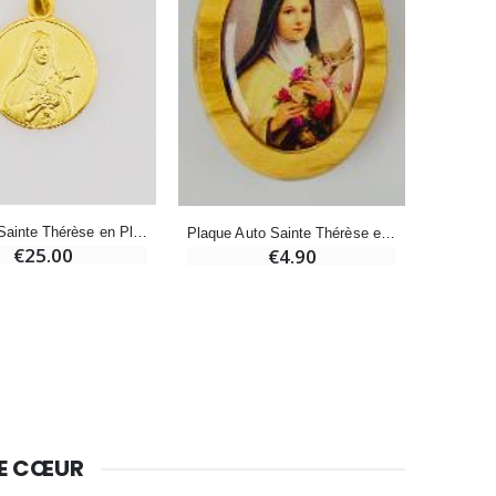
Bougie de Neuvaine Contre le Mal - Saint Michel
€4.95
€5.50
-25%
Lot de 20 Bougies de Neuvaine Blanches
€58.50
€78.00
Médaille Sainte Thérèse en Plaqué Or - 12mm
Plaque Auto Sainte Thérèse en Bois d'Olivier 4cm
€25.00
€4.90
Huile d'Onction
€9.90
Bougie Neuvaine pour une Guérison - 17.5cm
€4.90
DE CŒUR