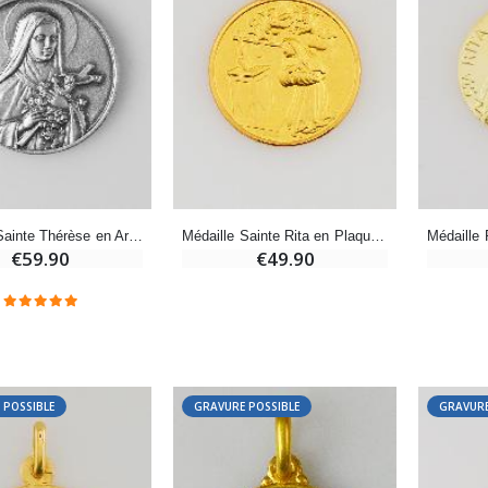
-20%
-10%
Eau de Lourdes 1 Litre
Statue Vierge Miraculeuse Lumineuse
€9.60
€13.50
€12.00
€15.00
-20%
Coffret Encens Benjoin + Charbon + Brûle-encens
Déposez votre Neuvaine à Lourdes
€21.90
Médaille Sainte Thérèse en Argent Massif - 18mm
Médaille Sainte Rita en Plaqué Or - 18mm
€9.60
€12.00
€59.90
€49.90
Encens d'Eglise Pontifical 250g
Bonbons Pastilles Menthe à l'Eau de Lourdes - 130g
€12.90
€7.90
 POSSIBLE
GRAVURE POSSIBLE
GRAVURE
-10%