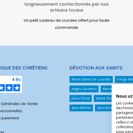
Soigneusement confectionnés par nos
artisans locaux
Un petit cadeau de Lourdes offert pour toute
commande
IQUE DES CHRÉTIENS
DÉVOTION AUX SAINTS
Notre Dame De Lourdes
Vierge Mi
Anges Gardiens
Marie Qui Défait 
Nous ut
Jésus Christ
Sainte Rita
Sainte T
Les cooki
s Générales de Vente
des foncti
Saint Michel
Saint Benoît
Saint 
ersonnelles
partageons
partenair
 paiement
celles-ci 
collectées
pour pers
ter