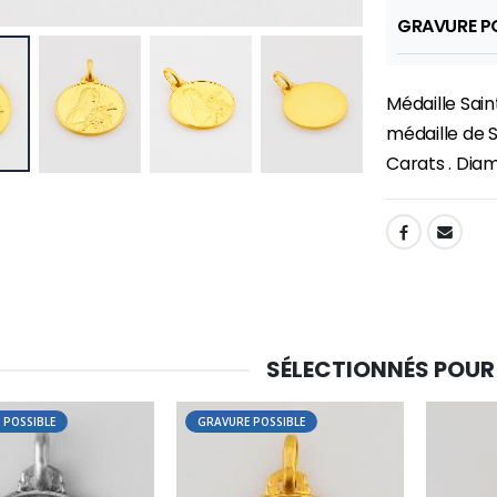
GRAVURE PO
Médaille Sai
médaille de S
Carats . Dia
SHARE:
SÉLECTIONNÉS POUR
-30%
6 Bougies Teintées Masse Couleur Blanche
 POSSIBLE
GRAVURE POSSIBLE
Une bougie 150 gr et votre Prière déposées à Lourdes
€6.00
€7.00
€10.00