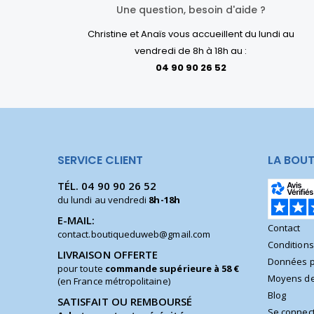
Une question, besoin d'aide ?
Christine et Anaïs vous accueillent du lundi au
vendredi de 8h à 18h au :
04 90 90 26 52
SERVICE CLIENT
LA BOUT
TÉL.
04 90 90 26 52
du lundi au vendredi
8h-18h
E-MAIL:
Contact
contact.boutiqueduweb@gmail.com
Condition
LIVRAISON OFFERTE
Données p
pour toute
commande supérieure à 58 €
Moyens de
(en France métropolitaine)
Blog
SATISFAIT OU REMBOURSÉ
Se connec