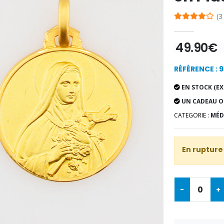
(3
49.90€
RÉFÉRENCE : 
EN STOCK (EX
UN CADEAU O
CATEGORIE :
MÉD
En rupture
-
+