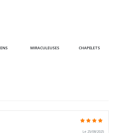
CENS
MIRACULEUSES
CHAPELETS
IC
Le 25/08/2025