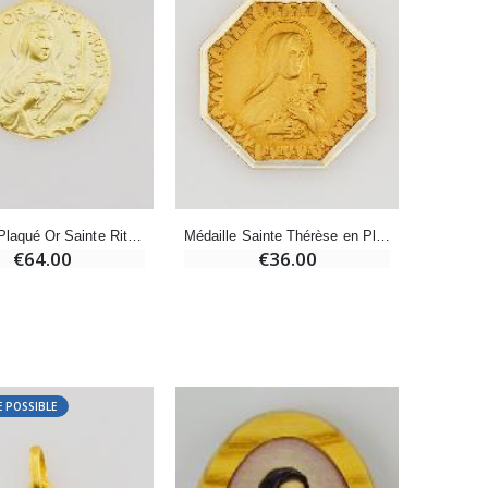
-20%
Eau de Lourdes 1 Litre
€9.60
€12.00
-20%
Déposez votre Neuvaine à Lourdes
Médaille Plaqué Or Sainte Rita - 18mm
Médaille Sainte Thérèse en Plaqué Or
€9.60
€12.00
€64.00
€36.00
Bonbons Pastilles Menthe à l'Eau de Lourdes - 130g
€7.90
 POSSIBLE
-10%