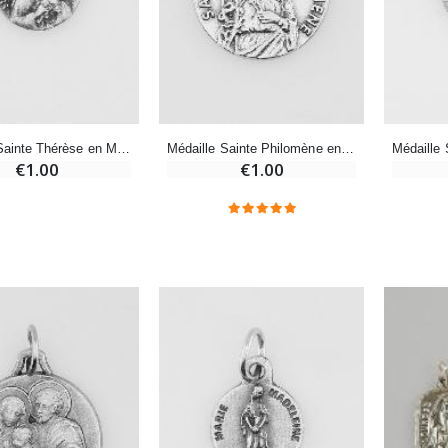
-20%
-10%
Eau de Lourdes 1 Litre
Statue Vierge Miraculeuse Lumineuse
€9.60
€13.50
€12.00
€15.00
Médaille Sainte Thérèse en Métal Argenté - 12mm
Médaille Sainte Philomène en Métal Argenté - 18mm
€1.00
€1.00
-20%
Coffret Encens Benjoin + Charbon + Brûle-encens
Déposez votre Neuvaine à Lourdes
€21.90
€9.60
€12.00
Encens d'Eglise Pontifical 250g
Bonbons Pastilles Menthe à l'Eau de Lourdes - 130g
€12.90
€7.90