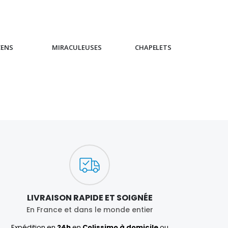
CENS
MIRACULEUSES
CHAPELETS
IC
LIVRAISON RAPIDE ET SOIGNÉE
En France et dans le monde entier
Expédition en
24h
en
Colissimo à domicile
ou