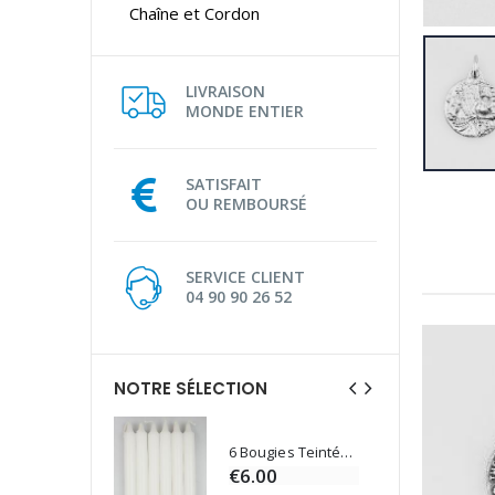
Chaîne et Cordon
LIVRAISON
MONDE ENTIER
SATISFAIT
OU REMBOURSÉ
SERVICE CLIENT
04 90 90 26 52
NOTRE SÉLECTION
6 Bougies Teintées Masse Couleur Blanche
Une bougie 150 gr et votre Prière déposées à Lourdes
€6.00
€7.00