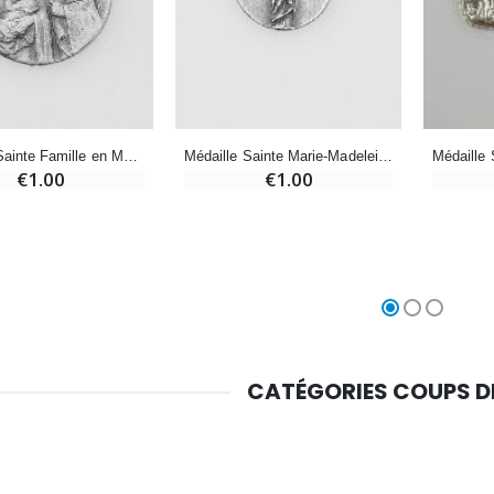
-10%
Médaille Miraculeuse Or 9 Carats - 10 mm
Bougie de Neuvaine Contre le Mal - Saint Michel
€130.00
€4.95
€5.50
Médaille Sainte Famille en Métal Argenté - 18mm
Médaille Sainte Marie-Madeleine en Métal Argenté - 12mm
-25%
€1.00
€1.00
Médaille Miraculeuse Rose - 19mm
Lot de 20 Bougies de Neuvaine Blanches
€2.50
€58.50
€78.00
Chapelet de Lourdes en Bois
Huile d'Onction
€5.00
€9.90
CATÉGORIES COUPS 
Croix Enfant en Bois Eglise Papillons et Arc-en-ciel 15 cm
Bougie Neuvaine pour une Guérison - 17.5cm
€23.00
€4.90