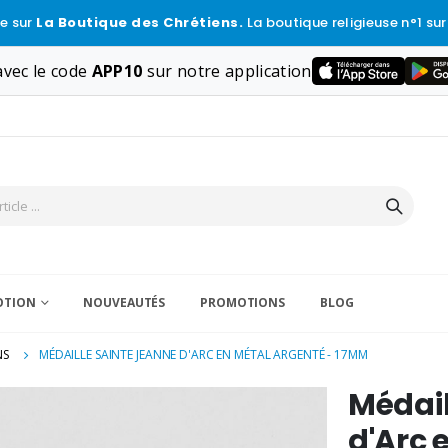
e sur
La Boutique des Chrétiens.
La boutique religieuse n°1 sur
vec le code
APP10
sur notre application
VOTION
NOUVEAUTÉS
PROMOTIONS
BLOG
NS
MÉDAILLE SAINTE JEANNE D'ARC EN MÉTAL ARGENTÉ - 17MM
Médail
d'Arc 