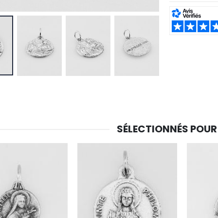
SHARE:
SÉLECTIONNÉS POUR
-30%
6 Bougies Teintées Masse Couleur Blanche
Une bougie 150 gr et votre Prière déposées à Lourdes
€6.00
€7.00
€10.00