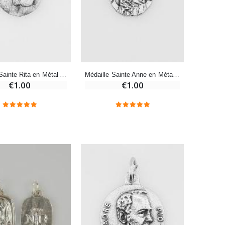
-20%
Eau de Lourdes 1 Litre
€9.60
€12.00
Médaille Sainte Rita en Métal Argenté - 12mm
Médaille Sainte Anne en Métal Argenté - 12mm
€1.00
€1.00
-20%
Déposez votre Neuvaine à Lourdes
€9.60
€12.00
Bonbons Pastilles Menthe à l'Eau de Lourdes - 130g
€7.90