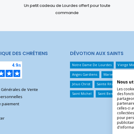
Un petit cadeau de Lourdes offert pour toute
commande
IQUE DES CHRÉTIENS
DÉVOTION AUX SAINTS
Notre Dame De Lourdes
Vierge Mi
Anges Gardiens
Marie Qui Défait 
Nous ut
Jésus Christ
Sainte Rita
Sainte T
Les cooki
s Générales de Vente
des foncti
Saint Michel
Saint Benoît
Saint 
ersonnelles
partageons
partenair
 paiement
celles-ci 
collectées
pour pers
ter
publicita
d'informa