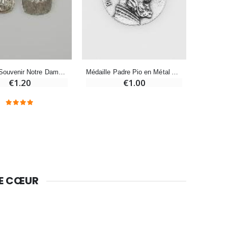
-10%
Bougie de Neuvaine Contre le Mal - Saint Michel
€4.95
€5.50
Médaille Padre Pio en Métal Argenté - 18mm
Médaille Souvenir Notre Dame de Lourdes en Métal - 17mm
-25%
€1.00
€1.20
Lot de 20 Bougies de Neuvaine Blanches
€58.50
€78.00
Huile d'Onction
€9.90
DE CŒUR
Bougie Neuvaine pour une Guérison - 17.5cm
€4.90