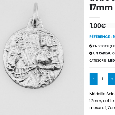
17mm
1.00€
RÉFÉRENCE : 
EN STOCK (EX
UN CADEAU O
CATEGORIE :
MÉDA
-
+
Médaille Sai
17mm, cette j
mesure 1,7cm