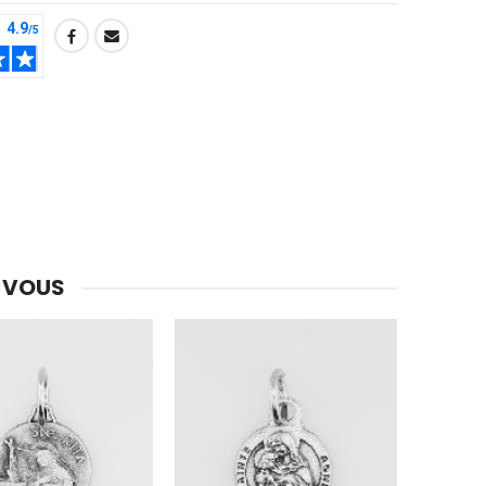
 VOUS
-30%
Une bougie 150 gr et votre Prière déposées à Lourdes
€7.00
€10.00