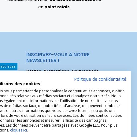
en
point relais
INSCRIVEZ-VOUS A NOTRE
NEWSLETTER !
raculeuse
Soldes, Promotions, Nouveautés
...
Les Noeuds
Inscrivez-vous maintenant pour recevoir
Politique de confidentialité
ilisons des cookies
nos meilleures offres.
hérèse
es nous permettent de personnaliser le contenu et les annonces, d'offrir
onnalités relatives aux médias sociaux et d'analyser notre trafic. Nous
Christophe
 également des informations sur l'utilisation de notre site avec nos
es de médias sociaux, de publicité et d'analyse, qui peuvent combiner
avec d'autres informations que vous leur avez fournies ou qu'ils ont
 lors de votre utilisation de leurs services. Les données sont collectées
onnaliser les annonces et mesurer l'efficacité des campagnes
ires. Les données peuvent être partagées avec Google LLC. Pour plus
tions,
cliquez ici
.