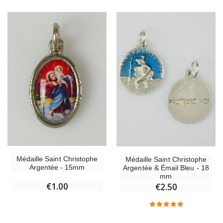
Chapelet de Lourdes en Bois
Huile d'Onction
€5.00
€9.90
Croix Enfant en Bois Eglise Papillons et Arc-en-ciel 15 cm
Bougie Neuvaine pou
€23.00
€4.90
Médaille Saint Christophe
Médaille Saint Christophe
Argentée - 15mm
Argentée & Émail Bleu - 18
mm
€1.00
€2.50