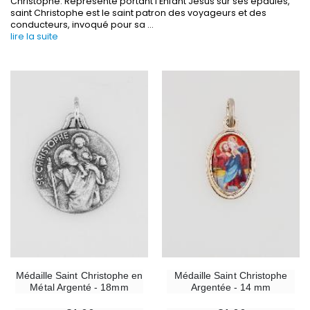
Christophe. Représenté portant l’Enfant Jésus sur ses épaules,
saint Christophe est le saint patron des voyageurs et des
conducteurs, invoqué pour sa
...
lire la suite
-30%
6 Bougies Teintées Masse Couleur Blanche
Une bougie 150 gr et votre Prière déposées à L
€6.00
€7.00
€10.00
-10%
-20%
Statue Vierge Miraculeuse Lumineuse
Eau de Lourdes 1 
€13.50
€9.60
€15.00
€12.00
Médaille Saint Christophe en
Médaille Saint Christophe
Métal Argenté - 18mm
Argentée - 14 mm