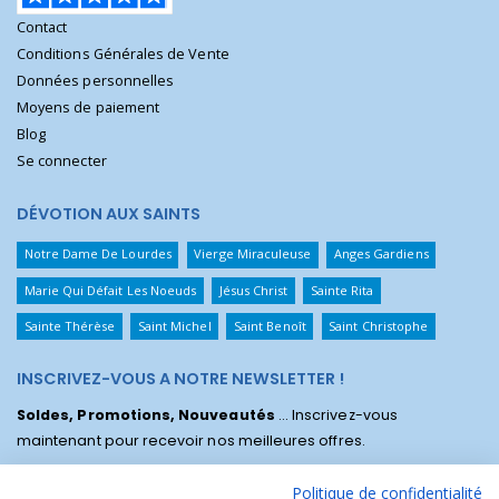
Contact
Conditions Générales de Vente
Données personnelles
Moyens de paiement
Blog
Se connecter
DÉVOTION AUX SAINTS
Notre Dame De Lourdes
Vierge Miraculeuse
Anges Gardiens
Marie Qui Défait Les Noeuds
Jésus Christ
Sainte Rita
Sainte Thérèse
Saint Michel
Saint Benoît
Saint Christophe
INSCRIVEZ-VOUS A NOTRE NEWSLETTER !
Soldes, Promotions, Nouveautés
... Inscrivez-vous
maintenant pour recevoir nos meilleures offres.
Politique de confidentialité