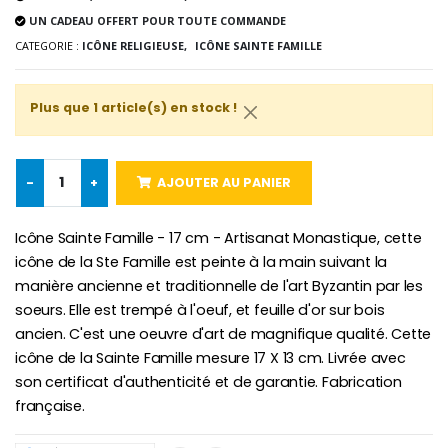
Lot de 20 Bougies de Neuvaine Blanches
€2.50
UN CADEAU OFFERT POUR TOUTE COMMANDE
€58.50
€78.00
CATEGORIE :
ICÔNE RELIGIEUSE,
ICÔNE SAINTE FAMILLE
Plus que 1 article(s) en stock !
Chapelet de Lourde
Huile d'Onction
€5.00
€9.90
-
+
AJOUTER AU PANIER
Icône Sainte Famille - 17 cm - Artisanat Monastique, cette
Croix Enfant en Bois Eglise Papillons et Arc-en-ciel 15 cm
Bougie Neuvaine pour une Guérison - 17.5cm
icône de la Ste Famille est peinte à la main suivant la
€23.00
€4.90
manière ancienne et traditionnelle de l'art Byzantin par les
soeurs. Elle est trempé à l'oeuf, et feuille d'or sur bois
ancien. C'est une oeuvre d'art de magnifique qualité. Cette
icône de la Sainte Famille mesure 17 X 13 cm. Livrée avec
son certificat d'authenticité et de garantie. Fabrication
française.