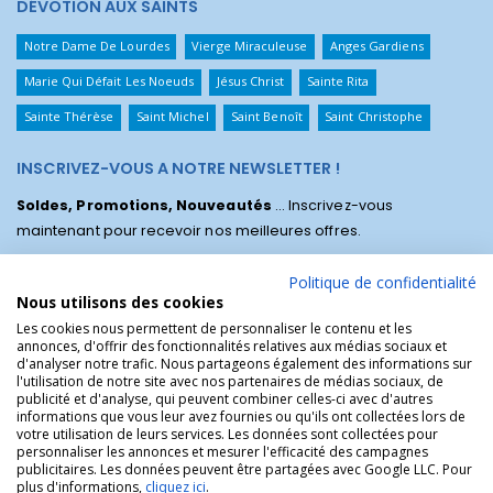
DÉVOTION AUX SAINTS
Notre Dame De Lourdes
Vierge Miraculeuse
Anges Gardiens
Marie Qui Défait Les Noeuds
Jésus Christ
Sainte Rita
Sainte Thérèse
Saint Michel
Saint Benoît
Saint Christophe
INSCRIVEZ-VOUS A NOTRE NEWSLETTER !
Soldes, Promotions, Nouveautés
... Inscrivez-vous
maintenant pour recevoir nos meilleures offres.
Politique de confidentialité
Nous utilisons des cookies
Les cookies nous permettent de personnaliser le contenu et les
annonces, d'offrir des fonctionnalités relatives aux médias sociaux et
d'analyser notre trafic. Nous partageons également des informations sur
l'utilisation de notre site avec nos partenaires de médias sociaux, de
publicité et d'analyse, qui peuvent combiner celles-ci avec d'autres
informations que vous leur avez fournies ou qu'ils ont collectées lors de
votre utilisation de leurs services. Les données sont collectées pour
personnaliser les annonces et mesurer l'efficacité des campagnes
La Boutique des Chrétiens © | La boutique religieuse chrétienne de
publicitaires. Les données peuvent être partagées avec Google LLC. Pour
référence !.
plus d'informations,
cliquez ici
.