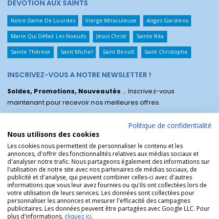
DÉVOTION AUX SAINTS
Notre Dame De Lourdes
Vierge Miraculeuse
Anges Gardiens
Marie Qui Défait Les Noeuds
Jésus Christ
Sainte Rita
Sainte Thérèse
Saint Michel
Saint Benoît
Saint Christophe
INSCRIVEZ-VOUS A NOTRE NEWSLETTER !
Soldes, Promotions, Nouveautés
... Inscrivez-vous
maintenant pour recevoir nos meilleures offres.
Politique de confidentialité
Nous utilisons des cookies
Les cookies nous permettent de personnaliser le contenu et les
annonces, d'offrir des fonctionnalités relatives aux médias sociaux et
d'analyser notre trafic. Nous partageons également des informations sur
l'utilisation de notre site avec nos partenaires de médias sociaux, de
publicité et d'analyse, qui peuvent combiner celles-ci avec d'autres
informations que vous leur avez fournies ou qu'ils ont collectées lors de
votre utilisation de leurs services. Les données sont collectées pour
personnaliser les annonces et mesurer l'efficacité des campagnes
La Boutique des Chrétiens © | La boutique religieuse chrétienne de
publicitaires. Les données peuvent être partagées avec Google LLC. Pour
référence !.
plus d'informations,
cliquez ici
.