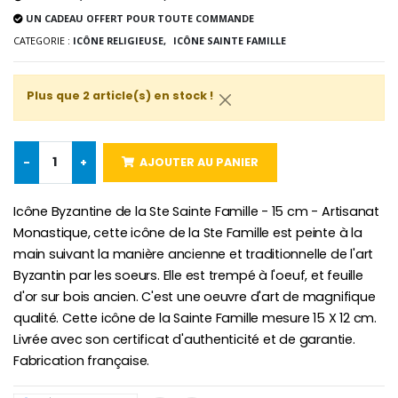
Lot de 20 Bougies de Neuvaine Blanches
€2.50
UN CADEAU OFFERT POUR TOUTE COMMANDE
€58.50
€78.00
CATEGORIE :
ICÔNE RELIGIEUSE,
ICÔNE SAINTE FAMILLE
Plus que 2 article(s) en stock !
Chapelet de Lourde
Huile d'Onction
€5.00
€9.90
-
+
AJOUTER AU PANIER
Icône Byzantine de la Ste Sainte Famille - 15 cm - Artisanat
Croix Enfant en Bois Eglise Papillons et Arc-en-ciel 15 cm
Bougie Neuvaine pour une Guérison - 17.5cm
Monastique, cette icône de la Ste Famille est peinte à la
€23.00
€4.90
main suivant la manière ancienne et traditionnelle de l'art
Byzantin par les soeurs. Elle est trempé à l'oeuf, et feuille
d'or sur bois ancien. C'est une oeuvre d'art de magnifique
qualité. Cette icône de la Sainte Famille mesure 15 X 12 cm.
Livrée avec son certificat d'authenticité et de garantie.
Fabrication française.