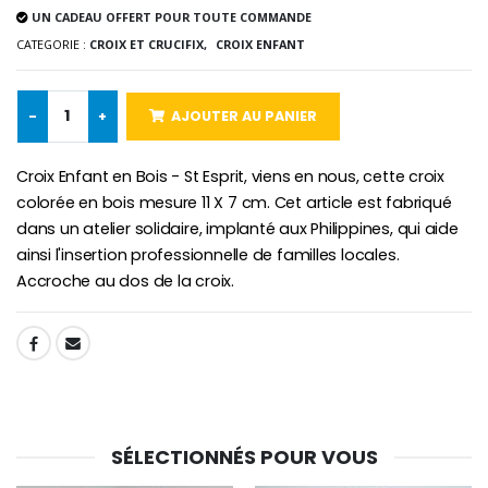
UN CADEAU OFFERT POUR TOUTE COMMANDE
-25%
Médaille Miraculeuse Rose
CATEGORIE :
CROIX ET CRUCIFIX,
CROIX ENFANT
Lot de 20 Bougies de Neuvaine Blanches
€2.50
€58.50
€78.00
-
+
AJOUTER AU PANIER
Croix Enfant en Bois - St Esprit, viens en nous, cette croix
Chapelet de Lourde
Huile d'Onction
colorée en bois mesure 11 X 7 cm. Cet article est fabriqué
€5.00
€9.90
dans un atelier solidaire, implanté aux Philippines, qui aide
ainsi l'insertion professionnelle de familles locales.
Accroche au dos de la croix.
Croix Enfant en Bois Eglise Papillons et Arc-en-ciel 15 cm
Bougie Neuvaine pour une Guérison - 17.5cm
€23.00
€4.90
SHARE:
SÉLECTIONNÉS POUR VOUS