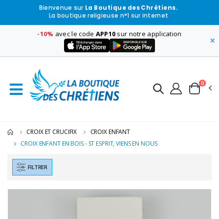
Bienvenue sur
La Boutique des Chrétiens.
La boutique religieuse n°1 sur internet
-10%
avec le code
APP10
sur notre application
×
0
CROIX ET CRUCIFIX
CROIX ENFANT
CROIX ENFANT EN BOIS - ST ESPRIT, VIENS EN NOUS
FILTRER