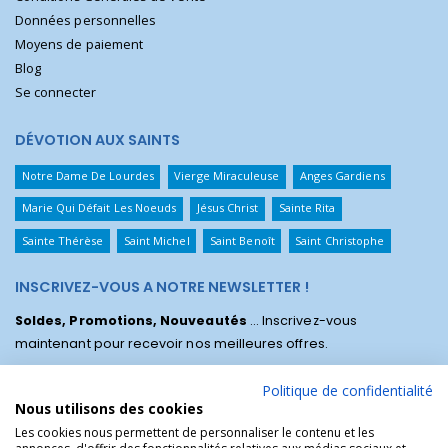
Données personnelles
Moyens de paiement
Blog
Se connecter
DÉVOTION AUX SAINTS
Notre Dame De Lourdes
Vierge Miraculeuse
Anges Gardiens
Marie Qui Défait Les Noeuds
Jésus Christ
Sainte Rita
Sainte Thérèse
Saint Michel
Saint Benoît
Saint Christophe
INSCRIVEZ-VOUS A NOTRE NEWSLETTER !
Soldes, Promotions, Nouveautés
... Inscrivez-vous
maintenant pour recevoir nos meilleures offres.
Politique de confidentialité
Nous utilisons des cookies
Les cookies nous permettent de personnaliser le contenu et les