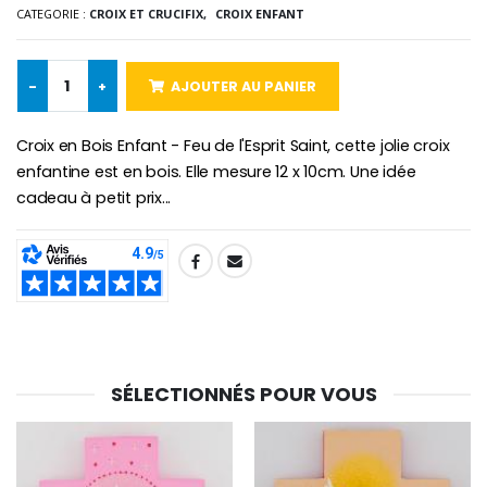
CATEGORIE :
CROIX ET CRUCIFIX,
CROIX ENFANT
-25%
Médaille Miraculeuse Rose
Lot de 20 Bougies de Neuvaine Blanches
€2.50
€58.50
€78.00
-
+
AJOUTER AU PANIER
Croix en Bois Enfant - Feu de l'Esprit Saint, cette jolie croix
enfantine est en bois. Elle mesure 12 x 10cm. Une idée
Chapelet de Lourde
Huile d'Onction
cadeau à petit prix...
€5.00
€9.90
SHARE:
Croix Enfant en Bois Eglise Papillons et Arc-en-ciel 15 cm
Bougie Neuvaine pour une Guérison - 17.5cm
€23.00
€4.90
SÉLECTIONNÉS POUR VOUS