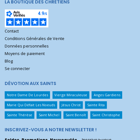
LA BOUTIQUE DES CHRÉTIENS
Contact
Conditions Générales de Vente
Données personnelles
Moyens de paiement
Blog
Se connecter
DÉVOTION AUX SAINTS
Notre Dame De Lourdes
Vierge Miraculeuse
Anges Gardiens
Marie Qui Défait Les Noeuds
Jésus Christ
Sainte Rita
Sainte Thérèse
Saint Michel
Saint Benoît
Saint Christophe
INSCRIVEZ-VOUS A NOTRE NEWSLETTER !
Soldes, Promotions, Nouveautés
... Inscrivez-vous