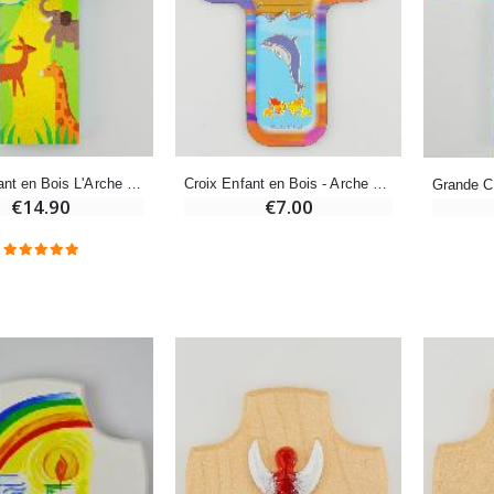
-20%
Coffret Encens Benjoin + Charbon + Brûle-encens
Déposez votre Neuvaine à Lourdes
€21.90
€9.60
€12.00
Croix Enfant en Bois L'Arche de Noé - 12 cm
Croix Enfant en Bois - Arche de Noé
€14.90
€7.00
Encens d'Eglise Pontifical 250g
Bonbons Pastilles Menthe à l'Eau de Lourdes - 130g
€12.90
€7.90
-10%
Médaille Miraculeuse Or 9 Carats - 10 mm
Bougie de Neuvaine Contre le Mal - Saint Michel
€130.00
€4.95
€5.50
-25%