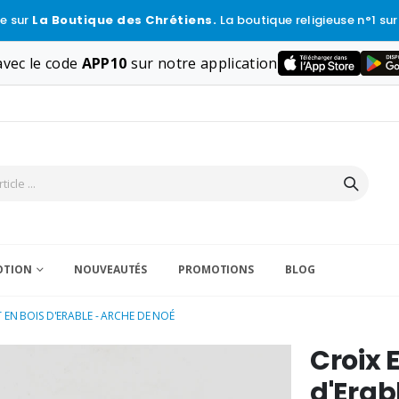
e sur
La Boutique des Chrétiens.
La boutique religieuse n°1 sur
vec le code
APP10
sur notre application
VOTION
NOUVEAUTÉS
PROMOTIONS
BLOG
 EN BOIS D'ERABLE - ARCHE DE NOÉ
Croix 
d'Erab