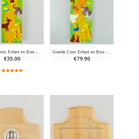
-20%
Déposez votre Neuvaine à Lourdes
€9.60
€12.00
Grande Croix Enfant en Bois - Arche de Noé
Grande Croix Enfant en Bois - Arche de Noé 35 cm
€35.00
€79.90
Bonbons Pastilles Menthe à l'Eau de Lourdes - 130g
€7.90
-10%
Bougie de Neuvaine Contre le Mal - Saint Michel
€4.95
€5.50
-25%