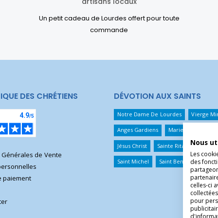
artisans locaux
Un petit cadeau de Lourdes offert pour toute
commande
IQUE DES CHRÉTIENS
DÉVOTION AUX SAINTS
Notre Dame De Lourdes
Vierge Mi
Anges Gardiens
Marie Qui Défait 
Nous ut
Jésus Christ
Sainte Rita
Sainte T
Les cooki
s Générales de Vente
Saint Michel
Saint Benoît
Saint 
des foncti
ersonnelles
partageons
partenair
 paiement
celles-ci 
collectées
pour pers
ter
publicita
d'informa