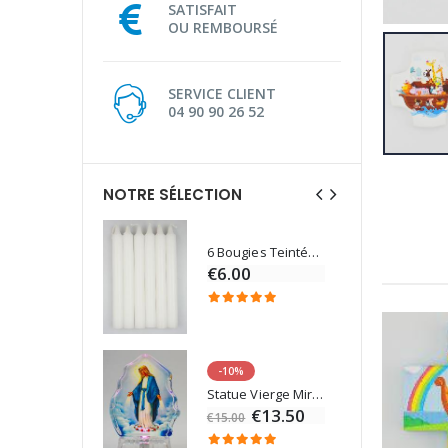
SATISFAIT
OU REMBOURSÉ
SERVICE CLIENT
04 90 90 26 52
NOTRE SÉLECTION
6 Bougies Teintées Masse Couleur Blanche
Une bougie 150 gr et votre Prière déposées à Lourdes
€6.00
€7.00
-10%
Eau de Lourdes 1 Litre
Statue Vierge Miraculeuse Lumineuse
€9.60
€13.50
€15.00