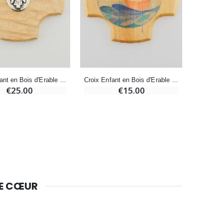
Lot de 20 Bougies de Neuvaine Blanches
€58.50
€78.00
Huile d'Onction
€9.90
Croix Enfant en Bois d'Erable - Mon Ange Protecteur
Croix Enfant en Bois d'Erable - La Pêche Miraculeuse
€25.00
€15.00
Bougie Neuvaine pour une Guérison - 17.5cm
€4.90
DE CŒUR