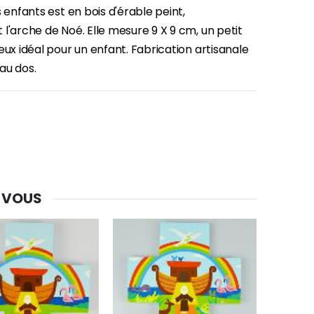
s enfants est en bois d'érable peint,
l'arche de Noé. Elle mesure 9 X 9 cm, un petit
eux idéal pour un enfant. Fabrication artisanale
au dos.
-30%
Une bougie 150 gr et votre Prière déposées à Lourdes
 VOUS
€7.00
€10.00
-20%
Eau de Lourdes 1 Litre
€9.60
€12.00