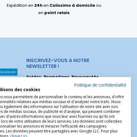
Expédition en
24h
en
Colissimo à domicile
ou
en
point relais
INSCRIVEZ-VOUS A NOTRE
NEWSLETTER !
raculeuse
Soldes, Promotions, Nouveautés
...
Les Noeuds
Inscrivez-vous maintenant pour recevoir
Politique de confidentialité
ilisons des cookies
nos meilleures offres.
hérèse
es nous permettent de personnaliser le contenu et les annonces, d'offrir
Christophe
onnalités relatives aux médias sociaux et d'analyser notre trafic. Nous
 également des informations sur l'utilisation de notre site avec nos
es de médias sociaux, de publicité et d'analyse, qui peuvent combiner
avec d'autres informations que vous leur avez fournies ou qu'ils ont
 lors de votre utilisation de leurs services. Les données sont collectées
onnaliser les annonces et mesurer l'efficacité des campagnes
ires. Les données peuvent être partagées avec Google LLC. Pour plus
tions,
cliquez ici
.