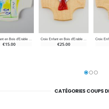
Médaille Miraculeuse Rose - 19mm
Lot de 20 Bougies de Neuvaine Blanches
€2.50
€58.50
€78.00
Chapelet de Lourdes en Bois
Huile d'Onction
€5.00
€9.90
Croix Enfant en Bois d'Erable - Mon Ange Protecteur en Verre
Croix Enfant en Bois d'Erable Blanc - Mon Baptême
€25.00
€15.00
Croix Enfant en Bois Eglise Papillons et Arc-en-ciel 15 cm
Bougie Neuvaine pour une Guérison - 17.5cm
€23.00
€4.90
CATÉGORIES COUPS 