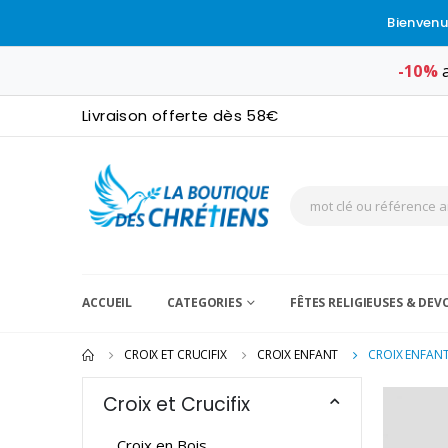
Bienvenu
-10%
a
Livraison offerte dès 58€
ACCUEIL
CATEGORIES
FÊTES RELIGIEUSES & DE
CROIX ET CRUCIFIX
CROIX ENFANT
CROIX ENFANT
Croix et Crucifix
Croix en Bois