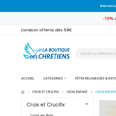
Bienvenu
-10%
a
Livraison offerte dès 58€
ACCUEIL
CATEGORIES
FÊTES RELIGIEUSES & DE
CROIX ET CRUCIFIX
CROIX ENFANT
CROIX ENFANT 
Croix et Crucifix
Croix en Bois