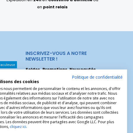
en
point relais
INSCRIVEZ-VOUS A NOTRE
NEWSLETTER !
raculeuse
Soldes, Promotions, Nouveautés
...
Les Noeuds
Inscrivez-vous maintenant pour recevoir
Politique de confidentialité
ilisons des cookies
nos meilleures offres.
hérèse
es nous permettent de personnaliser le contenu et les annonces, d'offrir
Christophe
onnalités relatives aux médias sociaux et d'analyser notre trafic. Nous
 également des informations sur l'utilisation de notre site avec nos
es de médias sociaux, de publicité et d'analyse, qui peuvent combiner
avec d'autres informations que vous leur avez fournies ou qu'ils ont
 lors de votre utilisation de leurs services. Les données sont collectées
onnaliser les annonces et mesurer l'efficacité des campagnes
ires. Les données peuvent être partagées avec Google LLC. Pour plus
tions,
cliquez ici
.