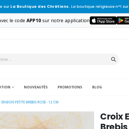
e sur
La Boutique des Chrétiens.
La boutique religieuse n°1 sur
vec le code
APP10
sur notre application
VOTION
NOUVEAUTÉS
PROMOTIONS
BLOG
EN BOIS PETITE BREBIS ROSE - 12 CM
Croix 
Brebis