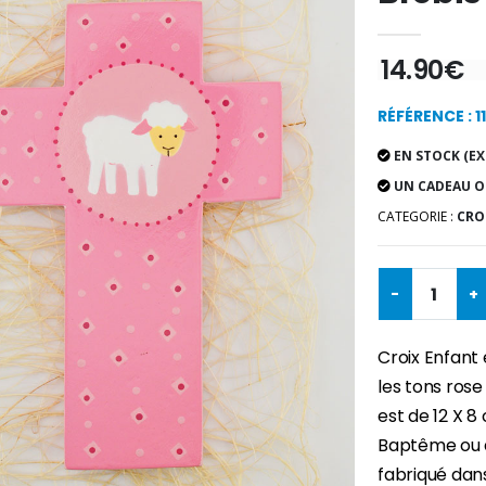
14.90€
RÉFÉRENCE : 1
EN STOCK (EX
UN CADEAU O
CATEGORIE :
CROI
-
+
Croix Enfant 
les tons rose
est de 12 X 8
Baptême ou d
fabriqué dans