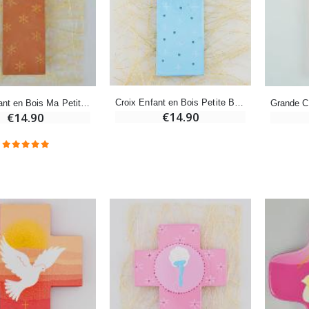
-20%
Coffret Encens Benjoin + Charbon + Brûle-encens
Déposez votre Neuvaine à Lourdes
€21.90
€9.60
€12.00
Croix Enfant en Bois Petite Brebis Bleu - 12 cm
Croix Enfant en Bois Ma Petite Brebis - 12 cm
€14.90
€14.90
Encens d'Eglise Pontifical 250g
Bonbons Pastilles Menthe à l'Eau de Lourdes - 130g
€12.90
€7.90
-10%
Médaille Miraculeuse Or 9 Carats - 10 mm
Bougie de Neuvaine Contre le Mal - Saint Michel
€130.00
€4.95
€5.50
-25%