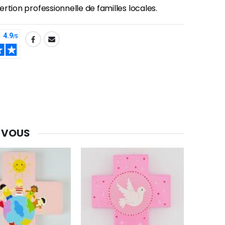
nsertion professionnelle de familles locales.
-30%
 VOUS
Une bougie 150 gr et votre Prière déposées à Lourdes
€7.00
€10.00
-20%
Eau de Lourdes 1 Litre
€9.60
€12.00