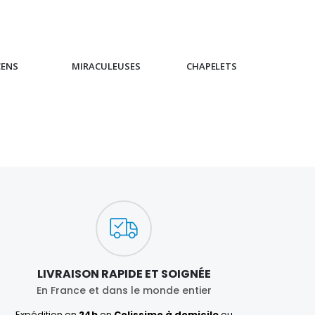
CENS
MIRACULEUSES
CHAPELETS
IC
LIVRAISON RAPIDE ET SOIGNÉE
En France et dans le monde entier
Expédition en
24h
en
Colissimo à domicile
ou