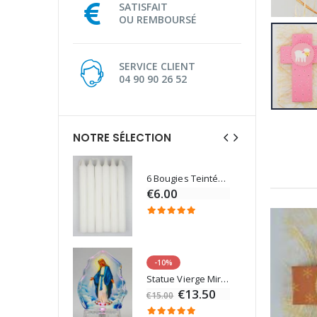
SATISFAIT
OU REMBOURSÉ
SERVICE CLIENT
04 90 90 26 52
NOTRE SÉLECTION
6 Bougies Teintées Masse Couleur Blanche
Une bougie 150 gr et votre Prière déposées à Lourdes
€6.00
€7.00
-10%
Eau de Lourdes 1 Litre
Statue Vierge Miraculeuse Lumineuse
€9.60
€13.50
€15.00