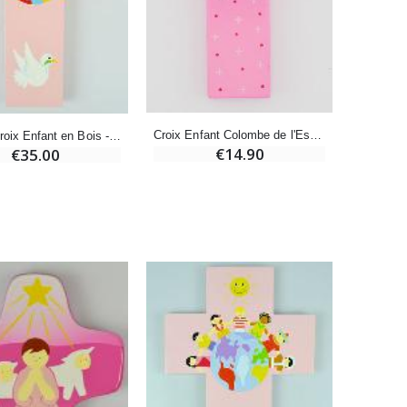
-20%
Déposez votre Neuvaine à Lourdes
€9.60
€12.00
Croix Enfant Colombe de l'Esprit Saint Rose - 12 cm
Grande Croix Enfant en Bois - Enfant du Monde Rose
€14.90
€35.00
Bonbons Pastilles Menthe à l'Eau de Lourdes - 130g
€7.90
-10%
Bougie de Neuvaine Contre le Mal - Saint Michel
€4.95
€5.50
-25%