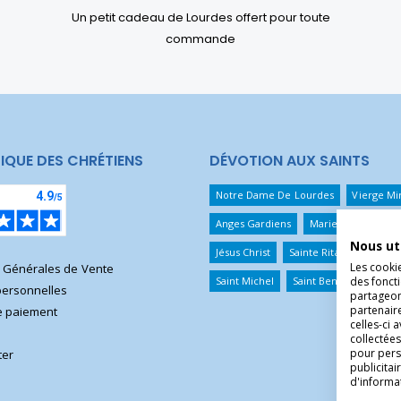
Un petit cadeau de Lourdes offert pour toute
commande
IQUE DES CHRÉTIENS
DÉVOTION AUX SAINTS
Notre Dame De Lourdes
Vierge Mi
Anges Gardiens
Marie Qui Défait 
Nous ut
Jésus Christ
Sainte Rita
Sainte T
Les cooki
s Générales de Vente
Saint Michel
Saint Benoît
Saint 
des foncti
ersonnelles
partageons
partenair
 paiement
celles-ci 
collectées
pour pers
ter
publicita
d'informa