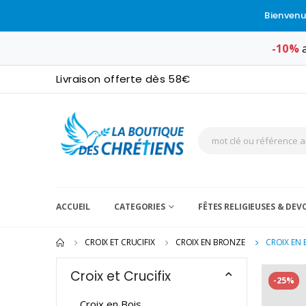
Bienvenu
-10%
a
Livraison offerte dès 58€
ACCUEIL
CATEGORIES
FÊTES RELIGIEUSES & DE
CROIX ET CRUCIFIX
CROIX EN BRONZE
CROIX EN 
Croix et Crucifix
-25%
Croix en Bois