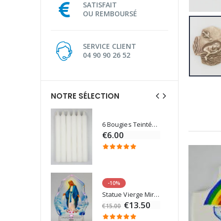
SATISFAIT
OU REMBOURSÉ
SERVICE CLIENT
04 90 90 26 52
NOTRE SÉLECTION
6 Bougies Teintées Masse Couleur Blanche
Une bougie 150 gr et votre Prière déposées à Lourdes
€6.00
€7.00
-10%
Eau de Lourdes 1 Litre
Statue Vierge Miraculeuse Lumineuse
€9.60
€13.50
€15.00