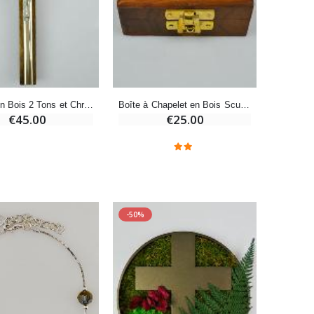
-20%
Déposez votre Neuvaine à Lourdes
€9.60
€12.00
Crucifix en Bois 2 Tons et Christ en Bronze
Boîte à Chapelet en Bois Sculpté & Croix en Bronze
€45.00
€25.00
Bonbons Pastilles Menthe à l'Eau de Lourdes - 130g
€7.90
-50%
-10%
Bougie de Neuvaine Contre le Mal - Saint Michel
€4.95
€5.50
-25%