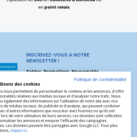
en
point relais
INSCRIVEZ-VOUS A NOTRE
NEWSLETTER !
raculeuse
Soldes, Promotions, Nouveautés
...
Les Noeuds
Inscrivez-vous maintenant pour recevoir
Politique de confidentialité
ilisons des cookies
nos meilleures offres.
hérèse
es nous permettent de personnaliser le contenu et les annonces, d'offrir
Christophe
onnalités relatives aux médias sociaux et d'analyser notre trafic. Nous
 également des informations sur l'utilisation de notre site avec nos
es de médias sociaux, de publicité et d'analyse, qui peuvent combiner
avec d'autres informations que vous leur avez fournies ou qu'ils ont
 lors de votre utilisation de leurs services. Les données sont collectées
onnaliser les annonces et mesurer l'efficacité des campagnes
ires. Les données peuvent être partagées avec Google LLC. Pour plus
tions,
cliquez ici
.