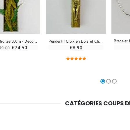
Médaille Miraculeuse Rose - 19mm
Lot de 20 Bougies de Neuvaine Blanches
€2.50
€58.50
€78.00
Chapelet de Lourdes en Bois
Huile d'Onction
Croix en Bronze 30cm - Décoration Végétale Stabilisée
Pendentif Croix en Bois et Christ Bronze & Cordon
€5.00
€9.90
€74.50
€8.90
49.00
Croix Enfant en Bois Eglise Papillons et Arc-en-ciel 15 cm
Bougie Neuvaine pour une Guérison - 17.5cm
€23.00
€4.90
CATÉGORIES COUPS 