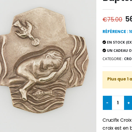
5
€75.00
RÉFÉRENCE : 1
EN STOCK (EX
UN CADEAU O
CATEGORIE :
CROI
Plus que 1 
-
+
Crucifix Croi
croix est en 