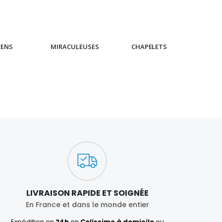
CENS
MIRACULEUSES
CHAPELETS
IC
LIVRAISON RAPIDE ET SOIGNÉE
En France et dans le monde entier
Expédition en
24h
en
Colissimo à domicile
ou