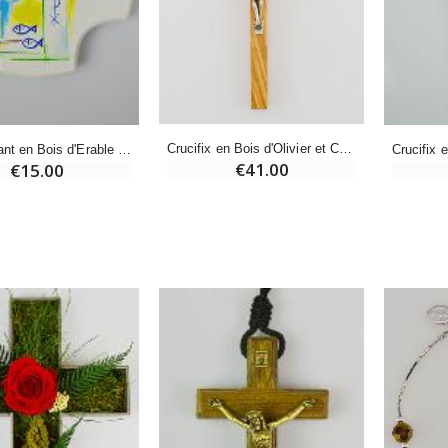
-20%
Coffret Encens Benjoin + Charbon + Brûle-encens
Déposez votre Neuvaine à Lourdes
€21.90
€9.60
€12.00
Crucifix en Bois d'Olivier et Christ en Bronze
Croix Enfant en Bois d'Erable Blanc - Mon Baptême
€41.00
€15.00
Encens d'Eglise Pontifical 250g
Bonbons Pastilles Menthe à l'Eau de Lourdes - 130g
€12.90
€7.90
-10%
Médaille Miraculeuse Or 9 Carats - 10 mm
Bougie de Neuvaine Contre le Mal - Saint Michel
€130.00
€4.95
€5.50
-25%