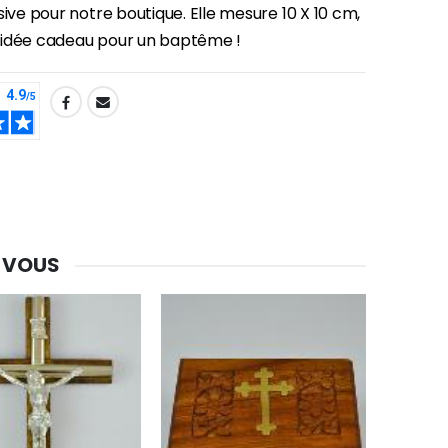
sive pour notre boutique. Elle mesure 10 X 10 cm,
idée cadeau pour un baptême !
-30%
 VOUS
Une bougie 150 gr et votre Prière déposées à Lourdes
€7.00
€10.00
-20%
Eau de Lourdes 1 Litre
€9.60
€12.00