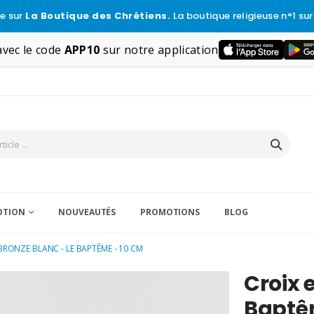
e sur
La Boutique des Chrétiens.
La boutique religieuse n°1 sur
vec le code
APP10
sur notre application
VOTION
NOUVEAUTÉS
PROMOTIONS
BLOG
BRONZE BLANC - LE BAPTÊME - 10 CM
Croix 
Baptê