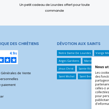
Un petit cadeau de Lourdes offert pour toute
commande
IQUE DES CHRÉTIENS
DÉVOTION AUX SAINTS
Notre Dame De Lourdes
Vierge Mi
Anges Gardiens
Marie Qui Défait 
Nous ut
Jésus Christ
Sainte Rita
Sainte T
Les cooki
s Générales de Vente
Saint Michel
Saint Benoît
Saint 
des foncti
ersonnelles
partageons
partenair
 paiement
celles-ci 
collectées
pour pers
ter
publicita
d'informa