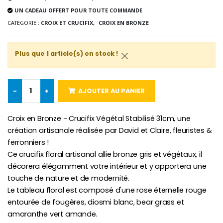
UN CADEAU OFFERT POUR TOUTE COMMANDE
-25%
Médaille Miraculeuse Rose
CATEGORIE :
CROIX ET CRUCIFIX,
CROIX EN BRONZE
Lot de 20 Bougies de Neuvaine Blanches
€2.50
€58.50
€78.00
Plus que 1 article(s) en stock !
Chapelet de Lourde
Huile d'Onction
-
+
AJOUTER AU PANIER
€5.00
€9.90
Croix en Bronze - Crucifix Végétal Stabilisé 31cm, une
création artisanale réalisée par David et Claire, fleuristes &
ferronniers !
Croix Enfant en Bois Eglise Papillons et Arc-en-ciel 15 cm
Bougie Neuvaine pour une Guérison - 17.5cm
Ce crucifix floral artisanal allie bronze gris et végétaux, il
€23.00
€4.90
décorera élégamment votre intérieur et y apportera une
touche de nature et de modernité.
Le tableau floral est composé d'une rose éternelle rouge
entourée de fougères, diosmi blanc, bear grass et
amaranthe vert amande.