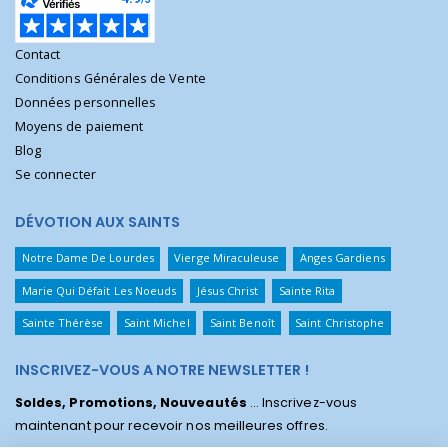
Contact
Conditions Générales de Vente
Données personnelles
Moyens de paiement
Blog
Se connecter
DÉVOTION AUX SAINTS
Notre Dame De Lourdes
Vierge Miraculeuse
Anges Gardiens
Marie Qui Défait Les Noeuds
Jésus Christ
Sainte Rita
Sainte Thérèse
Saint Michel
Saint Benoît
Saint Christophe
INSCRIVEZ-VOUS A NOTRE NEWSLETTER !
Soldes, Promotions, Nouveautés
... Inscrivez-vous
maintenant pour recevoir nos meilleures offres.