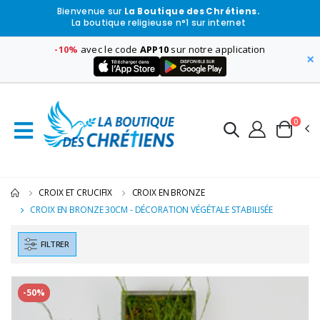
Bienvenue sur
La Boutique des Chrétiens.
La boutique religieuse n°1 sur internet
-10%
avec le code
APP10
sur notre application
×
0
CROIX ET CRUCIFIX
CROIX EN BRONZE
CROIX EN BRONZE 30CM - DÉCORATION VÉGÉTALE STABILISÉE
FILTRER
-50%