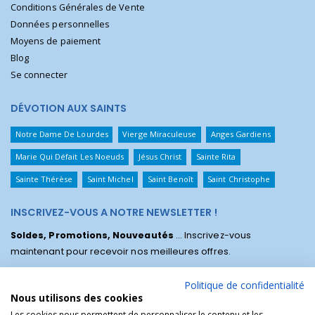
Conditions Générales de Vente
Données personnelles
Moyens de paiement
Blog
Se connecter
DÉVOTION AUX SAINTS
Notre Dame De Lourdes
Vierge Miraculeuse
Anges Gardiens
Marie Qui Défait Les Noeuds
Jésus Christ
Sainte Rita
Sainte Thérèse
Saint Michel
Saint Benoît
Saint Christophe
INSCRIVEZ-VOUS A NOTRE NEWSLETTER !
Soldes, Promotions, Nouveautés
... Inscrivez-vous
maintenant pour recevoir nos meilleures offres.
Politique de confidentialité
Nous utilisons des cookies
Les cookies nous permettent de personnaliser le contenu et les