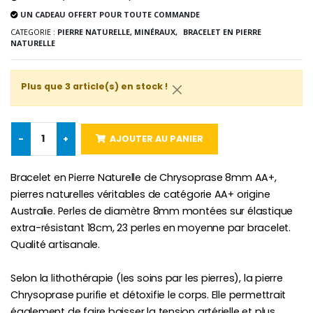
UN CADEAU OFFERT POUR TOUTE COMMANDE
CATEGORIE :
PIERRE NATURELLE, MINÉRAUX,
BRACELET EN PIERRE
NATURELLE
Croix Enfant en Bois Eglise Papillons et Arc-en-ciel 15 cm
Bougie Neuvaine pour une Guérison - 17.5cm
€23.00
€4.90
Plus que 3 article(s) en stock !
-
+
AJOUTER AU PANIER
Bracelet en Pierre Naturelle de Chrysoprase 8mm AA+,
pierres naturelles véritables de catégorie AA+ origine
Australie. Perles de diamètre 8mm montées sur élastique
extra-résistant 18cm, 23 perles en moyenne par bracelet.
Qualité artisanale.
Selon la lithothérapie (les soins par les pierres), la pierre
Chrysoprase purifie et détoxifie le corps. Elle permettrait
également de faire baisser la tension artérielle et plus