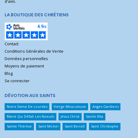
d'avis.
LA BOUTIQUE DES CHRÉTIENS
Contact
Conditions Générales de Vente
Données personnelles
Moyens de paiement
Blog
Se connecter
DÉVOTION AUX SAINTS
Notre Dame De Lourdes
Vierge Miraculeuse
Anges Gardiens
Marie Qui Défait Les Noeuds
Jésus Christ
Sainte Rita
Sainte Thérèse
Saint Michel
Saint Benoît
Saint Christophe