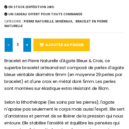
EN STOCK (EXPÉDITION 24H)
UN CADEAU OFFERT POUR TOUTE COMMANDE
CATEGORIE :
PIERRE NATURELLE, MINÉRAUX,
BRACELET EN PIERRE
Croix Enfant en Bois Eglise Papillons et Arc-en-ciel 15 cm
Bougie Neuvaine pour une Guérison - 17.5cm
NATURELLE
€23.00
€4.90
-
+
AJOUTER AU PANIER
Bracelet en Pierre Naturelle d'Agate Bleue & Croix, ce
superbe bracelet artisanal est composé de perles d'agate
bleue véritable diamètre 6mm (en moyenne 29 perles par
bracelet) et d'une croix en métal doré 5mm. Les perles
sont montées sur élastique extra résistant de 18cm.
Selon la lithothérapie (les soins par les pierres), l'agate
n'apaise pas seulement le corps mais aussi l'esprit. Elle sert
d'antistress et permet de se libérer de la pression qui nous
entoure. Elle stabilise l'anxiété et équilibre les pensées qui