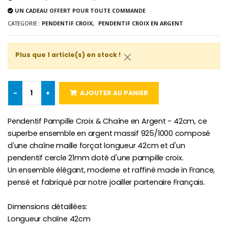
Médaille Miraculeuse Rose
Lot de 20 Bougies de Neuvaine Blanches
€2.50
UN CADEAU OFFERT POUR TOUTE COMMANDE
€58.50
€78.00
CATEGORIE :
PENDENTIF CROIX,
PENDENTIF CROIX EN ARGENT
Plus que 1 article(s) en stock !
Chapelet de Lourde
Huile d'Onction
€5.00
€9.90
-
+
AJOUTER AU PANIER
Pendentif Pampille Croix & Chaîne en Argent - 42cm, ce
superbe ensemble en argent massif 925/1000 composé
Croix Enfant en Bois Eglise Papillons et Arc-en-ciel 15 cm
Bougie Neuvaine pour une Guérison - 17.5cm
€23.00
€4.90
d'une chaîne maille forçat longueur 42cm et d'un
pendentif cercle 21mm doté d'une pampille croix.
Un ensemble élégant, moderne et raffiné made in France,
pensé et fabriqué par notre joailler partenaire Français.
Dimensions détaillées:
Longueur chaîne 42cm