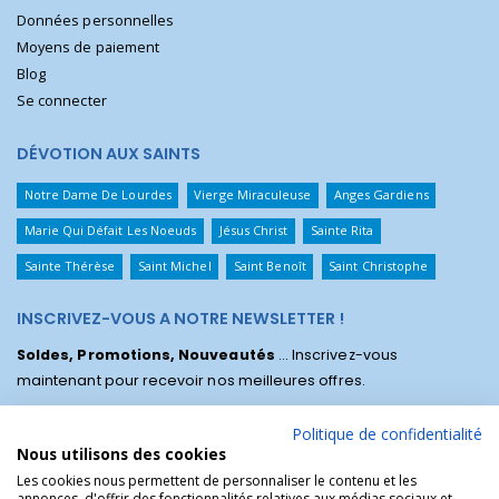
Données personnelles
Moyens de paiement
Blog
Se connecter
DÉVOTION AUX SAINTS
Notre Dame De Lourdes
Vierge Miraculeuse
Anges Gardiens
Marie Qui Défait Les Noeuds
Jésus Christ
Sainte Rita
Sainte Thérèse
Saint Michel
Saint Benoît
Saint Christophe
INSCRIVEZ-VOUS A NOTRE NEWSLETTER !
Soldes, Promotions, Nouveautés
... Inscrivez-vous
maintenant pour recevoir nos meilleures offres.
Politique de confidentialité
Nous utilisons des cookies
Les cookies nous permettent de personnaliser le contenu et les
annonces, d'offrir des fonctionnalités relatives aux médias sociaux et