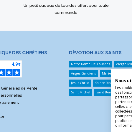
Un petit cadeau de Lourdes offert pour toute
commande
IQUE DES CHRÉTIENS
DÉVOTION AUX SAINTS
Notre Dame De Lourdes
Vierge Mi
Anges Gardiens
Marie Qui Défait 
Nous ut
Jésus Christ
Sainte Rita
Sainte T
Les cooki
s Générales de Vente
des foncti
Saint Michel
Saint Benoît
Saint 
ersonnelles
partageons
partenair
 paiement
celles-ci 
collectées
pour pers
ter
publicita
d'informa