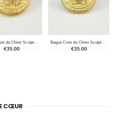
Huile d'Onction
€9.90
Bague Croix du Christ Sculptée - Plaqué Or - Taille 52
Bague Croix du Christ Sculptée - Plaqué Or - Taille 60
€35.00
€35.00
Bougie Neuvaine pour une Guérison - 17.5cm
€4.90
DE CŒUR