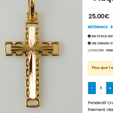
25.00€
RÉFÉRENCE : 
EN STOCK (EX
UN CADEAU O
CATEGORIE :
PEN
Plus que 1 
-
+
Pendentif Cro
finement réa