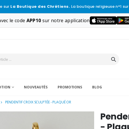
e sur
La Boutique des Chrétiens.
La boutique religieuse n°1 sur
vec le code
APP10
sur notre application
VOTION
NOUVEAUTÉS
PROMOTIONS
BLOG
PENDENTIF CROIX SCULPTÉE - PLAQUÉ OR
Penden
- Plaq