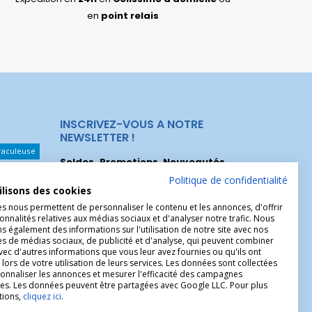
en
point relais
INSCRIVEZ-VOUS A NOTRE
NEWSLETTER !
raculeuse
Soldes, Promotions, Nouveautés
...
Les Noeuds
Inscrivez-vous maintenant pour recevoir
Politique de confidentialité
ilisons des cookies
nos meilleures offres.
hérèse
es nous permettent de personnaliser le contenu et les annonces, d'offrir
onnalités relatives aux médias sociaux et d'analyser notre trafic. Nous
Christophe
 également des informations sur l'utilisation de notre site avec nos
es de médias sociaux, de publicité et d'analyse, qui peuvent combiner
avec d'autres informations que vous leur avez fournies ou qu'ils ont
 lors de votre utilisation de leurs services. Les données sont collectées
onnaliser les annonces et mesurer l'efficacité des campagnes
ires. Les données peuvent être partagées avec Google LLC. Pour plus
tions,
cliquez ici
.