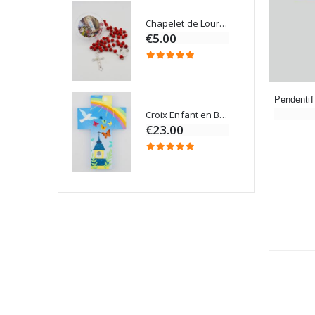
Chapelet de Lourdes en Bois
Onction
€5.00
Croix Enfant en Bois Eglise Papillons et Arc-en-ciel 15 cm
Bougie Neuvaine pour une Guérison - 17.5cm
€23.00