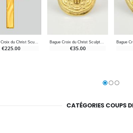
Chapelet de Lourdes en Bois
Huile d'Onction
€5.00
€9.90
Pendentif Croix du Christ Sculptée - Or Massif Jaune
Bague Croix du Christ Sculptée - Plaqué Or - Taille 50
€225.00
€35.00
Croix Enfant en Bois Eglise Papillons et Arc-en-ciel 15 cm
Bougie Neuvaine pour une Guérison - 17.5cm
€23.00
€4.90
CATÉGORIES COUPS 