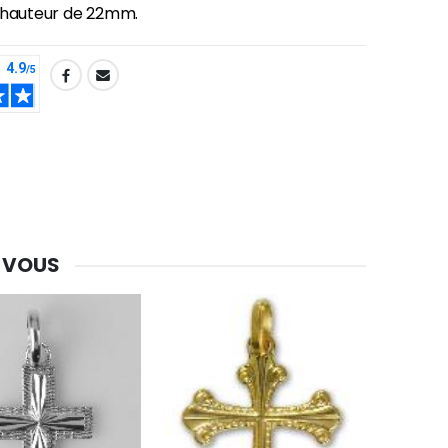
e hauteur de 22mm.
-30%
Une bougie 150 gr et votre Prière déposées à Lourdes
€7.00
€10.00
 VOUS
-20%
Eau de Lourdes 1 Litre
€9.60
€12.00
-20%
Déposez votre Neuvaine à Lourdes
€9.60
€12.00