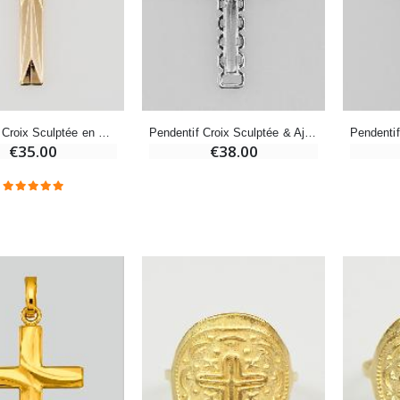
Encens d'Eglise Pontifical 250g
Bonbons Pastilles Menthe à l'Eau de Lourdes - 130g
€12.90
€7.90
Pendentif Croix Sculptée en Plaqué Or
Pendentif Croix Sculptée & Ajourée en Argent
€35.00
€38.00
-10%
Médaille Miraculeuse Or 9 Carats - 10 mm
Bougie de Neuvaine Contre le Mal - Saint Michel
€130.00
€4.95
€5.50
-25%
Médaille Miraculeuse Rose - 19mm
Lot de 20 Bougies de Neuvaine Blanches
€2.50
€58.50
€78.00