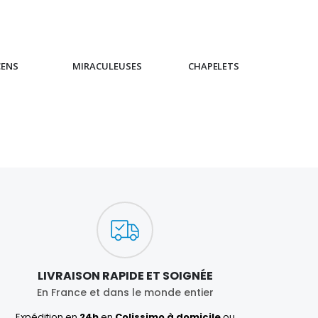
CENS
MIRACULEUSES
CHAPELETS
IC
LIVRAISON RAPIDE ET SOIGNÉE
En France et dans le monde entier
Expédition en
24h
en
Colissimo à domicile
ou