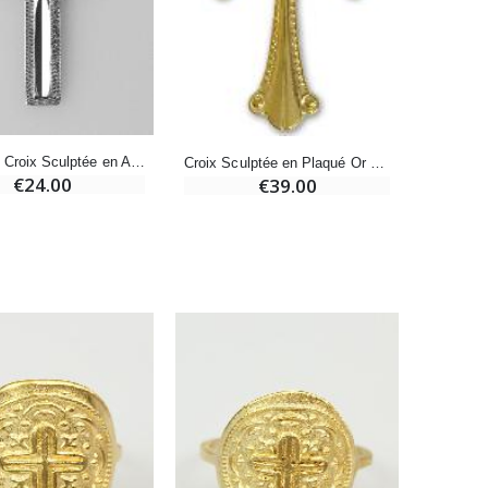
Bonbons Pastilles Menthe à l'Eau de Lourdes - 130g
€7.90
Pendentif Croix Sculptée en Argent 22mm
Croix Sculptée en Plaqué Or 18 Carats - 22 mm
€24.00
€39.00
-10%
Bougie de Neuvaine Contre le Mal - Saint Michel
€4.95
€5.50
-25%
Lot de 20 Bougies de Neuvaine Blanches
€58.50
€78.00