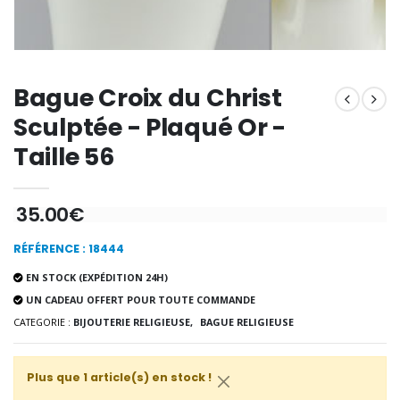
Encens d'Eglise Pontifical 250g
Bonbons Pastilles Menthe à l'Eau de Lourdes - 130g
€12.90
€7.90
Bague Croix du Christ
Sculptée - Plaqué Or -
-10%
Médaille Miraculeuse Or 9 Carat
Taille 56
Bougie de Neuvaine Contre le Mal - Saint Michel
€130.00
€4.95
€5.50
35.00€
-25%
RÉFÉRENCE : 18444
Médaille Miraculeuse Rose
Lot de 20 Bougies de Neuvaine Blanches
€2.50
EN STOCK (EXPÉDITION 24H)
€58.50
€78.00
UN CADEAU OFFERT POUR TOUTE COMMANDE
CATEGORIE :
BIJOUTERIE RELIGIEUSE,
BAGUE RELIGIEUSE
Chapelet de Lourde
Huile d'Onction
Plus que 1 article(s) en stock !
€5.00
€9.90