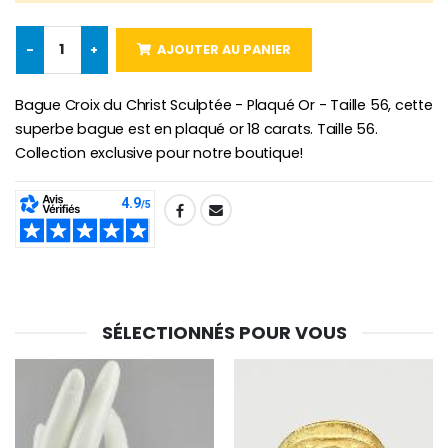
-
+
AJOUTER AU PANIER
Croix Enfant en Bois Eglise Papillons et Arc-en-ciel 15 cm
Bougie Neuvaine pour une Guérison - 17.5cm
Bague Croix du Christ Sculptée - Plaqué Or - Taille 56, cette
€23.00
€4.90
superbe bague est en plaqué or 18 carats. Taille 56.
Collection exclusive pour notre boutique!
SHARE:
SÉLECTIONNÉS POUR VOUS