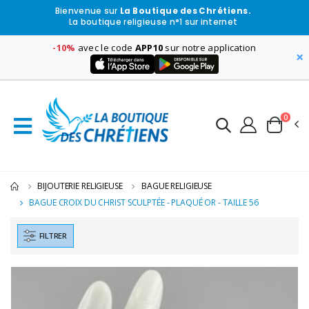
Bienvenue sur
La Boutique des Chrétiens.
La boutique religieuse n°1 sur internet
-10%
avec le code
APP10
sur notre application
×
0
BIJOUTERIE RELIGIEUSE
BAGUE RELIGIEUSE
BAGUE CROIX DU CHRIST SCULPTÉE - PLAQUÉ OR - TAILLE 56
FILTRER