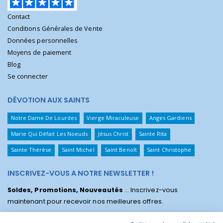
Contact
Conditions Générales de Vente
Données personnelles
Moyens de paiement
Blog
Se connecter
DÉVOTION AUX SAINTS
Notre Dame De Lourdes
Vierge Miraculeuse
Anges Gardiens
Marie Qui Défait Les Noeuds
Jésus Christ
Sainte Rita
Sainte Thérèse
Saint Michel
Saint Benoît
Saint Christophe
INSCRIVEZ-VOUS A NOTRE NEWSLETTER !
Soldes, Promotions, Nouveautés
... Inscrivez-vous
maintenant pour recevoir nos meilleures offres.