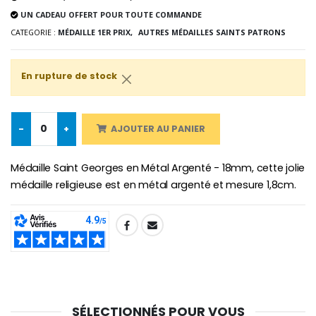
UN CADEAU OFFERT POUR TOUTE COMMANDE
CATEGORIE :
MÉDAILLE 1ER PRIX,
AUTRES MÉDAILLES SAINTS PATRONS
-10%
Médaille Miraculeuse Or 9 Carat
Bougie de Neuvaine Contre le Mal - Saint Michel
€130.00
€4.95
€5.50
En rupture de stock
-
+
AJOUTER AU PANIER
-25%
Médaille Miraculeuse Rose
Lot de 20 Bougies de Neuvaine Blanches
€2.50
€58.50
€78.00
Médaille Saint Georges en Métal Argenté - 18mm, cette jolie
médaille religieuse est en métal argenté et mesure 1,8cm.
Chapelet de Lourde
Huile d'Onction
SHARE:
€5.00
€9.90
SÉLECTIONNÉS POUR VOUS