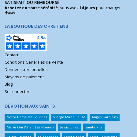
SATISFAIT OU REMBOURSÉ
Achetez en toute sérénité,
vous avez
14 jours
pour changer
d'avis.
LA BOUTIQUE DES CHRÉTIENS
Contact
Conditions Générales de Vente
Données personnelles
Moyens de paiement
Blog
Se connecter
DÉVOTION AUX SAINTS
Notre Dame De Lourdes
Vierge Miraculeuse
Anges Gardiens
Marie Qui Défait Les Noeuds
Jésus Christ
Sainte Rita
Sainte Thérèse
Saint Michel
Saint Benoît
Saint Christophe