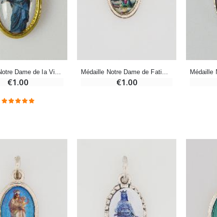
-20%
-10%
Eau de Lourdes 1 Litre
Statue Vierge Miraculeuse Lumineuse
€9.60
€13.50
€12.00
€15.00
Médaille Notre Dame de la Vierge Noire Dorée - 15mm
Médaille Notre Dame de Fatima Argentée - 15mm
€1.00
€1.00
-20%
Coffret Encens Benjoin + Charbon + Brûle-encens
Déposez votre Neuvaine à Lourdes
€21.90
€9.60
€12.00
Encens d'Eglise Pontifical 250g
Bonbons Pastilles Menthe à l'Eau de Lourdes - 130g
€12.90
€7.90