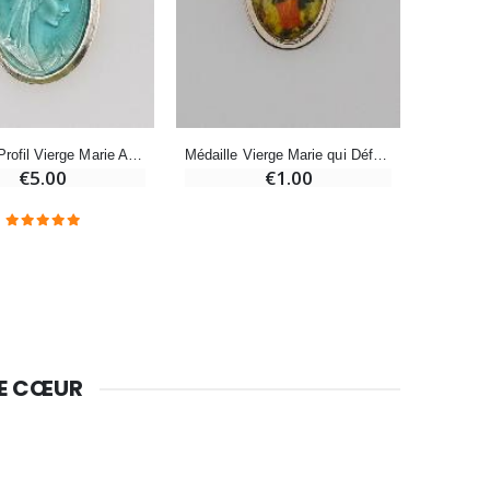
-10%
Bougie de Neuvaine Contre le Mal - Saint Michel
€4.95
€5.50
-25%
Médaille Profil Vierge Marie Argentée - 15mm
Médaille Vierge Marie qui Défait les Noeuds Argentée - 15mm
Lot de 20 Bougies de Neuvaine Blanches
€5.00
€1.00
€58.50
€78.00
Huile d'Onction
€9.90
DE CŒUR
Bougie Neuvaine pour une Guérison - 17.5cm
€4.90