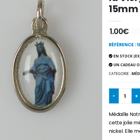
15mm
1.00€
RÉFÉRENCE : 
EN STOCK (EX
UN CADEAU O
CATEGORIE :
MÉDA
-
+
Médaille Not
cette jolie m
nickel. Elle 