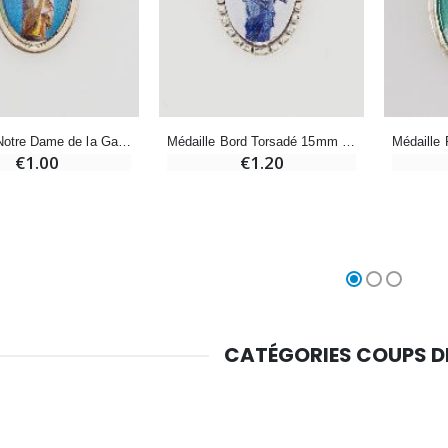
-10%
Médaille Miraculeuse Or 9 Carats - 10 mm
Bougie de Neuvaine Contre le Mal - Saint Michel
€130.00
€4.95
€5.50
-25%
Médaille Miraculeuse Rose - 19mm
Médaille Notre Dame de la Garde - Marseille Argentée - 15mm
Médaille Bord Torsadé 15mm - Vierge Noire
Lot de 20 Bougies de Neuvaine Blanches
€1.00
€1.20
€2.50
€58.50
€78.00
Chapelet de Lourdes en Bois
Huile d'Onction
€5.00
€9.90
CATÉGORIES COUPS 
Croix Enfant en Bois Eglise Papillons et Arc-en-ciel 15 cm
Bougie Neuvaine pour une Guérison - 17.5cm
€23.00
€4.90