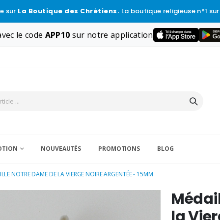
e sur
La Boutique des Chrétiens.
La boutique religieuse n°1 sur
vec le code
APP10
sur notre application
VOTION
NOUVEAUTÉS
PROMOTIONS
BLOG
LLE NOTRE DAME DE LA VIERGE NOIRE ARGENTÉE - 15MM
Médail
la Vie