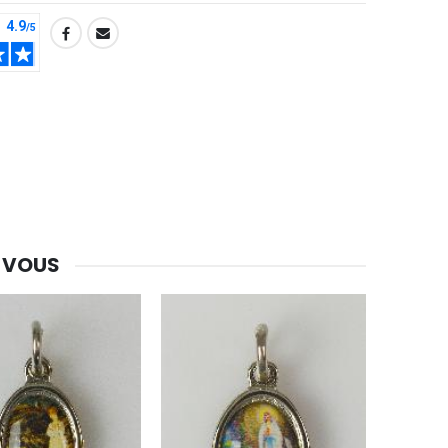
 VOUS
-30%
Une bougie 150 gr et votre Prière déposées à Lourdes
€7.00
€10.00