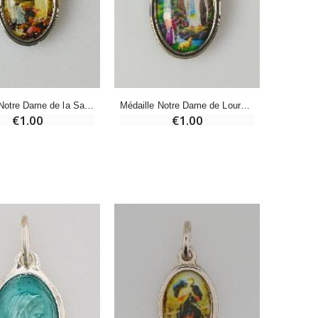
-20%
Eau de Lourdes 1 Litre
€9.60
€12.00
Médaille Notre Dame de la Salette Argentée - 15mm
Médaille Notre Dame de Lourdes Argentée - 15mm
€1.00
€1.00
-20%
Déposez votre Neuvaine à Lourdes
€9.60
€12.00
Bonbons Pastilles Menthe à l'Eau de Lourdes - 130g
€7.90