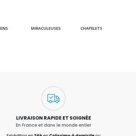
CENS
MIRACULEUSES
CHAPELETS
IC
LIVRAISON RAPIDE ET SOIGNÉE
En France et dans le monde entier
Expédition en
24h
en
Colissimo à domicile
ou