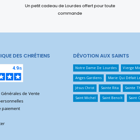
Un petit cadeau de Lourdes offert pour toute
commande
IQUE DES CHRÉTIENS
DÉVOTION AUX SAINTS
Notre Dame De Lourdes
Vierge Mi
Anges Gardiens
Marie Qui Défait 
Jésus Christ
Sainte Rita
Sainte T
s Générales de Vente
Saint Michel
Saint Benoît
Saint 
ersonnelles
 paiement
ter