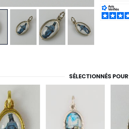
SHARE:
SÉLECTIONNÉS POUR
-30%
6 Bougies Teintées Masse Couleur Blanche
Une bougie 150 gr et votre Prière déposées à Lourdes
€6.00
€7.00
€10.00