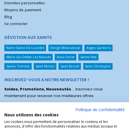
Données personnelles
Moyens de paiement
Blog
Se connecter
DÉVOTION AUX SAINTS
Notre Dame De Lourdes
Vierge Miraculeuse
Anges Gardiens
Marie Qui Défait Les Noeuds
Jésus Christ
Sainte Rita
Sainte Thérèse
Saint Michel
Saint Benoît
Saint Christophe
INSCRIVEZ-VOUS A NOTRE NEWSLETTER !
Soldes, Promotions, Nouveautés
... Inscrivez-vous
maintenant pour recevoir nos meilleures offres.
Politique de confidentialité
Nous utilisons des cookies
Les cookies nous permettent de personnaliser le contenu et les
annonces, d'offrir des fonctionnalités relatives aux médias sociaux et