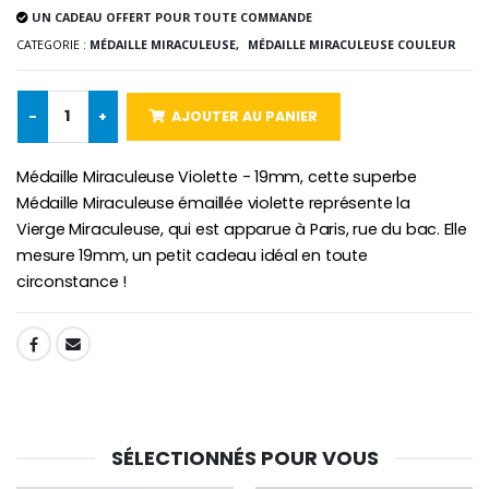
Lot de 20 Bougies de Neuvaine Blanches
€2.50
UN CADEAU OFFERT POUR TOUTE COMMANDE
€58.50
€78.00
CATEGORIE :
MÉDAILLE MIRACULEUSE,
MÉDAILLE MIRACULEUSE COULEUR
-
+
AJOUTER AU PANIER
Chapelet de Lourde
Huile d'Onction
€5.00
€9.90
Médaille Miraculeuse Violette - 19mm, cette superbe
Médaille Miraculeuse émaillée violette représente la
Vierge Miraculeuse, qui est apparue à Paris, rue du bac. Elle
mesure 19mm, un petit cadeau idéal en toute
Croix Enfant en Bois Eglise Papillons et Arc-en-ciel 15 cm
Bougie Neuvaine pour une Guérison - 17.5cm
circonstance !
€23.00
€4.90
SHARE:
SÉLECTIONNÉS POUR VOUS