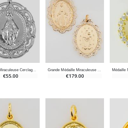
Encens d'Eglise Pontifical 250g
Bonbons Pastilles Menthe à l'Eau de Lourdes - 130g
€12.90
€7.90
-10%
Médaille Miraculeuse Or 9 Carats - 10 mm
Bougie de Neuvaine Contre le Mal - Saint Michel
€130.00
€4.95
€5.50
Médaille Miraculeuse Cerclage Dentelle 19mm - Argent 925/1000
Grande Médaille Miraculeuse Dentelle Ajourée - Plaqué Or
€55.00
€179.00
-25%
Médaille Miraculeuse Rose - 19mm
Lot de 20 Bougies de Neuvaine Blanches
€2.50
€58.50
€78.00