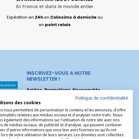
En France et dans le monde entier
Expédition en
24h
en
Colissimo à domicile
ou
en
point relais
INSCRIVEZ-VOUS A NOTRE
NEWSLETTER !
raculeuse
Soldes, Promotions, Nouveautés
...
Les Noeuds
Inscrivez-vous maintenant pour recevoir
Politique de confidentialité
ilisons des cookies
nos meilleures offres.
hérèse
es nous permettent de personnaliser le contenu et les annonces, d'offrir
onnalités relatives aux médias sociaux et d'analyser notre trafic. Nous
Christophe
 également des informations sur l'utilisation de notre site avec nos
es de médias sociaux, de publicité et d'analyse, qui peuvent combiner
avec d'autres informations que vous leur avez fournies ou qu'ils ont
 lors de votre utilisation de leurs services. Les données sont collectées