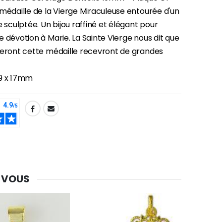
 médaille de la Vierge Miraculeuse entourée d'un
e sculptée. Un bijou raffiné et élégant pour
 dévotion à Marie. La Sainte Vierge nous dit que
teront cette médaille recevront de grandes
-30%
Une bougie 150 gr et votre Prière déposées à Lourdes
9 x 17mm
€7.00
€10.00
-20%
Eau de Lourdes 1 Litre
€9.60
€12.00
 VOUS
-20%
Déposez votre Neuvaine à Lourdes
€9.60
€12.00