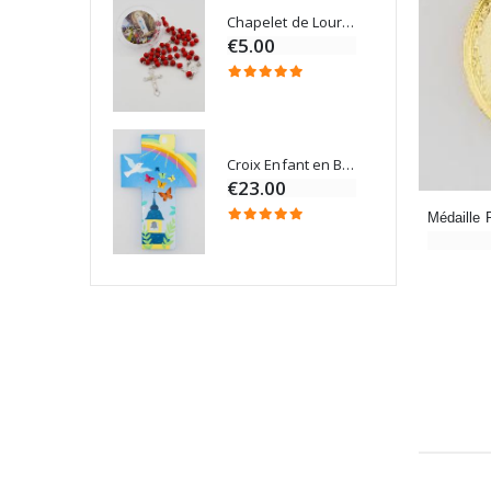
Chapelet de Lourdes en Bois
Onction
€5.00
Croix Enfant en Bois Eglise Papillons et Arc-en-ciel 15 cm
Bougie Neuvaine pour une Guérison - 17.5cm
€23.00