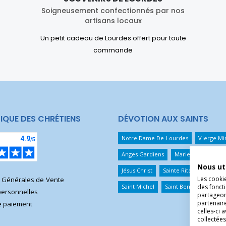
Soigneusement confectionnés par nos
artisans locaux
Un petit cadeau de Lourdes offert pour toute
commande
IQUE DES CHRÉTIENS
DÉVOTION AUX SAINTS
Notre Dame De Lourdes
Vierge Mi
Anges Gardiens
Marie Qui Défait 
Nous ut
Jésus Christ
Sainte Rita
Sainte T
Les cooki
s Générales de Vente
des foncti
Saint Michel
Saint Benoît
Saint 
ersonnelles
partageons
partenair
 paiement
celles-ci 
collectées