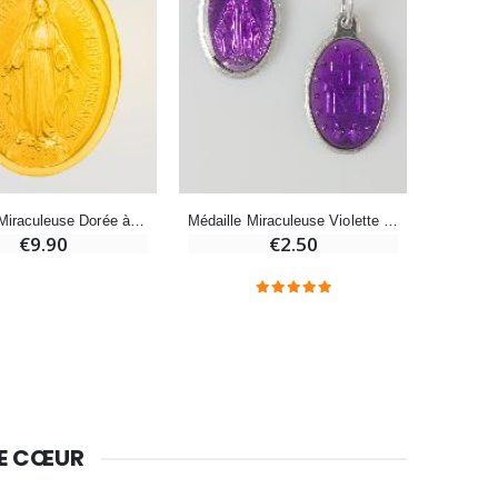
Huile d'Onction
€9.90
Bougie Neuvaine pour une Guérison - 17.5cm
€4.90
Médaille Miraculeuse Dorée à l'or fin 24k - 19mm
Médaille Miraculeuse Violette - 19mm
€9.90
€2.50
DE CŒUR