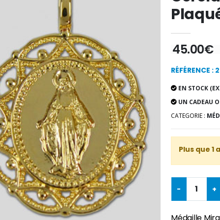
Plaqué
45.00€
RÉFÉRENCE : 
EN STOCK (EX
UN CADEAU O
CATEGORIE :
MÉD
Plus que 1 
-
+
Médaille Mir