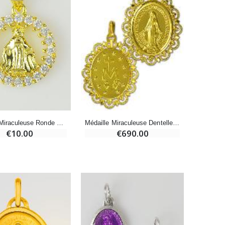
Bonbons Pastilles Menthe à l'Eau de Lourdes - 130g
€7.90
-10%
Bougie de Neuvaine Contre le Mal - Saint Michel
€4.95
€5.50
Médaille Miraculeuse Ronde Cerclage Zirconium - 16mm
Médaille Miraculeuse Dentelle Ajourée Or Massif 18 Carats - 25 mm
€10.00
€690.00
-25%
Lot de 20 Bougies de Neuvaine Blanches
€58.50
€78.00