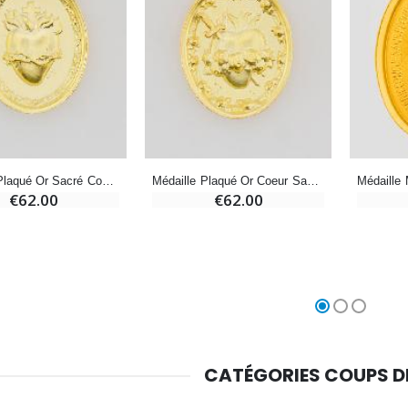
Chapelet de Lourdes en Bois
Huile d'Onction
€5.00
€9.90
Croix Enfant en Bois Eglise Papillons et Arc-en-ciel 15 cm
Bougie Neuvaine pour une Guérison - 17.5cm
€23.00
€4.90
Médaille Plaqué Or Sacré Coeur de Jésus - 19mm
Médaille Plaqué Or Coeur Sacré de Marie - 19mm
€62.00
€62.00
CATÉGORIES COUPS 