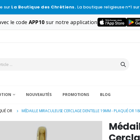
e sur
La Boutique des Chrétiens.
La boutique religieuse n°1 sur
vec le code
APP10
sur notre application
VOTION
NOUVEAUTÉS
PROMOTIONS
BLOG
QUÉ OR
MÉDAILLE MIRACULEUSE CERCLAGE DENTELLE 19MM - PLAQUÉ OR 18
Médail
Cercla