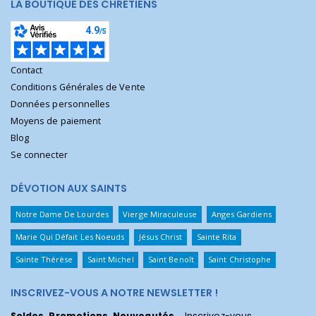
LA BOUTIQUE DES CHRÉTIENS
Contact
Conditions Générales de Vente
Données personnelles
Moyens de paiement
Blog
Se connecter
DÉVOTION AUX SAINTS
Notre Dame De Lourdes
Vierge Miraculeuse
Anges Gardiens
Marie Qui Défait Les Noeuds
Jésus Christ
Sainte Rita
Sainte Thérèse
Saint Michel
Saint Benoît
Saint Christophe
INSCRIVEZ-VOUS A NOTRE NEWSLETTER !
Soldes, Promotions, Nouveautés
... Inscrivez-vous