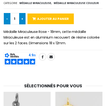
Lot de 20 Bougies de Neuvaine Blanches
€2.50
CATEGORIE :
MÉDAILLE MIRACULEUSE,
MÉDAILLE MIRACULEUSE COULEUR
€58.50
€78.00
-
+
AJOUTER AU PANIER
Chapelet de Lourde
Huile d'Onction
Médaille Miraculeuse Rose - 18mm, cette médaille
€5.00
€9.90
Miraculeuse est en aluminium recouvert de résine colorée
sur les 2 faces. Dimensions 18 x 12mm.
Croix Enfant en Bois Eglise Papillons et Arc-en-ciel 15 cm
Bougie Neuvaine pour une Guérison - 17.5cm
SHARE:
€23.00
€4.90
SÉLECTIONNÉS POUR VOUS