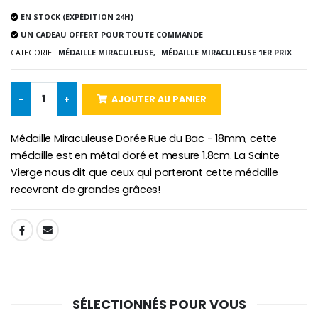
Lot de 20 Bougies de Neuvaine Blanches
€2.50
€58.50
EN STOCK (EXPÉDITION 24H)
€78.00
UN CADEAU OFFERT POUR TOUTE COMMANDE
CATEGORIE :
MÉDAILLE MIRACULEUSE,
MÉDAILLE MIRACULEUSE 1ER PRIX
Chapelet de Lourde
Huile d'Onction
€5.00
€9.90
-
+
AJOUTER AU PANIER
Médaille Miraculeuse Dorée Rue du Bac - 18mm, cette
médaille est en métal doré et mesure 1.8cm. La Sainte
Vierge nous dit que ceux qui porteront cette médaille
Croix Enfant en Bois Eglise Papillons et Arc-en-ciel 15 cm
Bougie Neuvaine pour une Guérison - 17.5cm
recevront de grandes grâces!
€23.00
€4.90
SHARE:
SÉLECTIONNÉS POUR VOUS