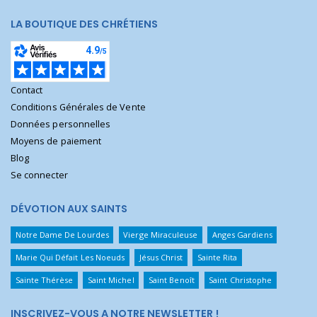
LA BOUTIQUE DES CHRÉTIENS
Contact
Conditions Générales de Vente
Données personnelles
Moyens de paiement
Blog
Se connecter
DÉVOTION AUX SAINTS
Notre Dame De Lourdes
Vierge Miraculeuse
Anges Gardiens
Marie Qui Défait Les Noeuds
Jésus Christ
Sainte Rita
Sainte Thérèse
Saint Michel
Saint Benoît
Saint Christophe
INSCRIVEZ-VOUS A NOTRE NEWSLETTER !