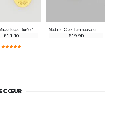
Huile d'Onction
€9.90
Médaille Miraculeuse Dorée 13mm
Médaille Croix Lumineuse en Plaqué Or Poli 18 Carats - 13mm
€10.00
€19.90
Bougie Neuvaine pour une Guérison - 17.5cm
€4.90
DE CŒUR