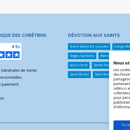
IQUE DES CHRÉTIENS
DÉVOTION AUX SAINTS
Notre Dame De Lourdes
Vierge Mi
Anges Gardiens
Marie Qui Défait 
Nous ut
Jésus Christ
Sainte Rita
Sainte T
Les cooki
s Générales de Vente
des foncti
Saint Michel
Saint Benoît
Saint 
ersonnelles
partageons
partenair
 paiement
celles-ci 
collectées
pour pers
ter
publicita
d'informa
Acce