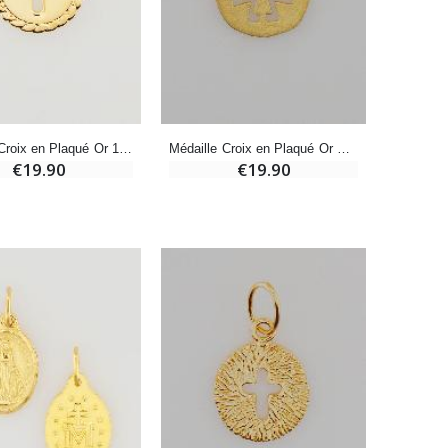
Bonbons Pastilles Menthe à l'Eau de Lourdes - 130g
€7.90
Médaille Croix en Plaqué Or 18 Carats - 13mm
Médaille Croix en Plaqué Or Poli 18 Carats - 13mm
€19.90
€19.90
-10%
Bougie de Neuvaine Contre le Mal - Saint Michel
€4.95
€5.50
-25%
Lot de 20 Bougies de Neuvaine Blanches
€58.50
€78.00