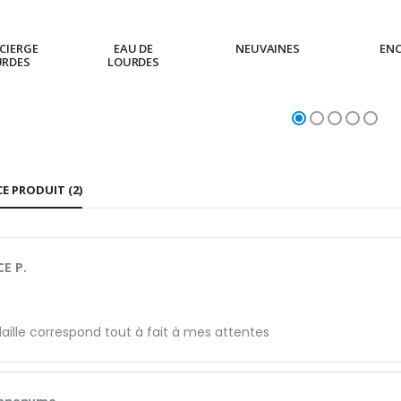
CIERGE
EAU DE
NEUVAINES
EN
URDES
LOURDES
CE PRODUIT (2)
E P.
aille correspond tout à fait à mes attentes