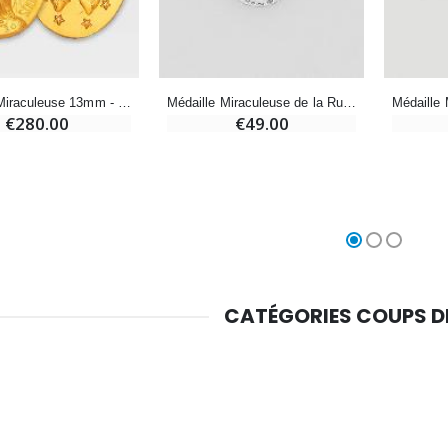
Chapelet de Lourdes en Bois
Huile d'Onction
€5.00
€9.90
Médaille Miraculeuse 13mm - Or 9 carats
Médaille Miraculeuse de la Rue du Bac en Argent - 13mm
€280.00
€49.00
Croix Enfant en Bois Eglise Papillons et Arc-en-ciel 15 cm
Bougie Neuvaine pour une Guérison - 17.5cm
€23.00
€4.90
CATÉGORIES COUPS 