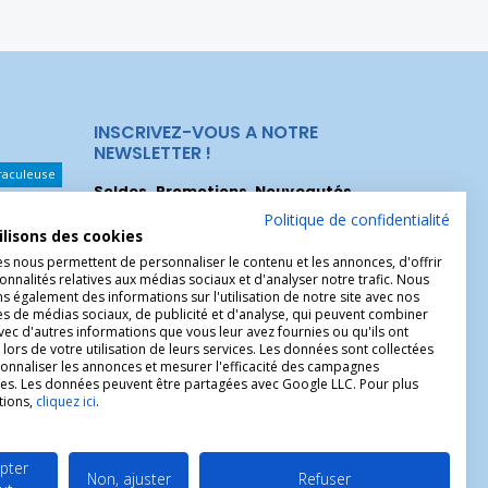
INSCRIVEZ-VOUS A NOTRE
NEWSLETTER !
raculeuse
Soldes, Promotions, Nouveautés
...
Les Noeuds
Inscrivez-vous maintenant pour recevoir
Politique de confidentialité
ilisons des cookies
nos meilleures offres.
hérèse
es nous permettent de personnaliser le contenu et les annonces, d'offrir
onnalités relatives aux médias sociaux et d'analyser notre trafic. Nous
Christophe
 également des informations sur l'utilisation de notre site avec nos
es de médias sociaux, de publicité et d'analyse, qui peuvent combiner
avec d'autres informations que vous leur avez fournies ou qu'ils ont
 lors de votre utilisation de leurs services. Les données sont collectées
onnaliser les annonces et mesurer l'efficacité des campagnes
ires. Les données peuvent être partagées avec Google LLC. Pour plus
tions,
cliquez ici
.
pter
Non, ajuster
Refuser