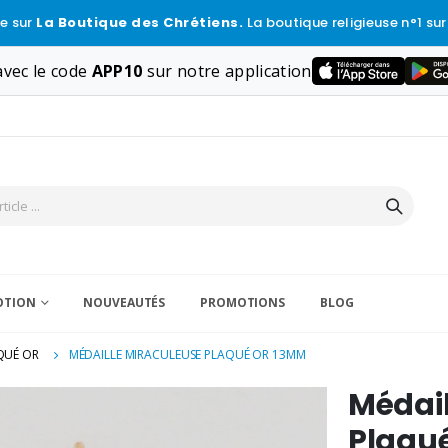
e sur
La Boutique des Chrétiens.
La boutique religieuse n°1 sur
vec le code
APP10
sur notre application
VOTION
NOUVEAUTÉS
PROMOTIONS
BLOG
QUÉ OR
MÉDAILLE MIRACULEUSE PLAQUÉ OR 13MM
Médail
Plaqu