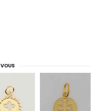
-30%
Une bougie 150 gr et votre Prière déposées à Lourdes
€7.00
€10.00
-20%
 VOUS
Eau de Lourdes 1 Litre
€9.60
€12.00
-20%
Déposez votre Neuvaine à Lourdes
€9.60
€12.00