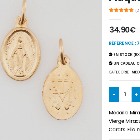
(2
34.90€
RÉFÉRENCE : 
EN STOCK (EX
UN CADEAU O
CATEGORIE :
MÉD
-
+
Médaille Mir
Vierge Miracu
Carats. Ell