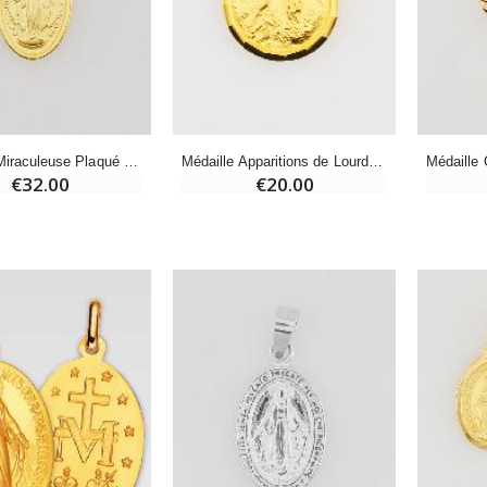
Encens d'Eglise Pontifical 250g
Bonbons Pastilles Menthe à l'Eau de Lourdes - 130g
€12.90
€7.90
Médaille Miraculeuse Plaqué Or sur Base Argent - 13mm
Médaille Apparitions de Lourdes Plaqué Or - 13mm
€32.00
€20.00
-10%
Médaille Miraculeuse Or 9 Carats - 10 mm
Bougie de Neuvaine Contre le Mal - Saint Michel
€130.00
€4.95
€5.50
-25%
Médaille Miraculeuse Rose - 19mm
Lot de 20 Bougies de Neuvaine Blanches
€2.50
€58.50
€78.00