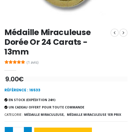
-20%
Coffret Encens Benjoin + C
Déposez votre Neuvaine à Lourdes
€21.90
€9.60
€12.00
Médaille Miraculeuse
Dorée Or 24 Carats -
13mm
Encens d'Eglise Pontifical 250g
Bonbons Pastilles Menthe à l'Eau de Lourdes - 130g
€12.90
€7.90
(1 avis)
9.00€
-10%
RÉFÉRENCE : 16533
Médaille Miraculeuse Or 9 Carat
Bougie de Neuvaine Contre le Mal - Saint Michel
€130.00
EN STOCK (EXPÉDITION 24H)
€4.95
€5.50
UN CADEAU OFFERT POUR TOUTE COMMANDE
CATEGORIE :
MÉDAILLE MIRACULEUSE,
MÉDAILLE MIRACULEUSE 1ER PRIX
-25%
Médaille Miraculeuse Rose