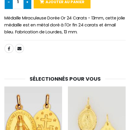
Lot de 20 Bougies de Neuvaine Blanches
-
+
AJOUTER AU PANIER
€2.50
€58.50
€78.00
Médaille Miraculeuse Dorée Or 24 Carats - 13mm, cette jolie
médaille est en métal doré à l'Or fin 24 carats et émail
bleu. Fabrication de Lourdes, 13 mm.
Chapelet de Lourde
Huile d'Onction
€5.00
€9.90
SHARE:
Croix Enfant en Bois Eglise Papillons et Arc-en-ciel 15 cm
Bougie Neuvaine pour une Guérison - 17.5cm
€23.00
€4.90
SÉLECTIONNÉS POUR VOUS