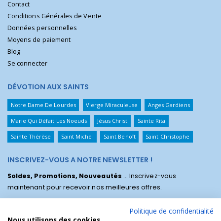
Contact
Conditions Générales de Vente
Données personnelles
Moyens de paiement
Blog
Se connecter
DÉVOTION AUX SAINTS
Notre Dame De Lourdes
Vierge Miraculeuse
Anges Gardiens
Marie Qui Défait Les Noeuds
Jésus Christ
Sainte Rita
Sainte Thérèse
Saint Michel
Saint Benoît
Saint Christophe
INSCRIVEZ-VOUS A NOTRE NEWSLETTER !
Soldes, Promotions, Nouveautés
... Inscrivez-vous
maintenant pour recevoir nos meilleures offres.
Politique de confidentialité
Nous utilisons des cookies