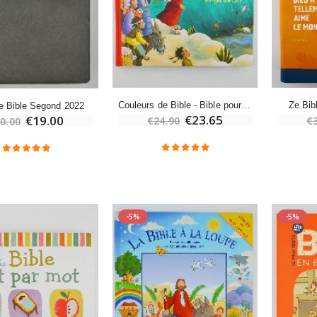
-10%
Médaille Miraculeuse Or 9 Carats - 10 mm
Bougie de Neuvaine Contre le Mal - Saint Michel
€130.00
€4.95
€5.50
Couleurs de Bible - Bible pour Enfants
Ze Bib
e Bible Segond 2022
€23.65
€19.00
€24.90
€
0.00
-25%
Médaille Miraculeuse Rose - 19mm
Lot de 20 Bougies de Neuvaine Blanches
€2.50
€58.50
€78.00
-5%
-5%
Chapelet de Lourdes en Bois
Huile d'Onction
€5.00
€9.90