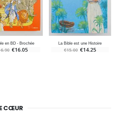
Bougie Neuvaine pour une Guérison - 17.5cm
€4.90
ble en BD - Brochée
La Bible est une Histoire
€16.05
€14.25
16.90
€15.00
€
DE CŒUR