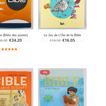
-10%
Bougie de Neuvaine Contre le Mal - Saint Michel
€4.95
€5.50
le (Bible des jeunes)
Le Jeu de L'Oie de la Bible
€34.20
€16.05
36.00
€16.90
-25%
Lot de 20 Bougies de Neuvaine Blanches
€58.50
€78.00
-5%
-5%
Huile d'Onction
€9.90