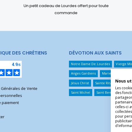
Un petit cadeau de Lourdes offert pour toute
commande
IQUE DES CHRÉTIENS
DÉVOTION AUX SAINTS
Notre Dame De Lourdes
Vierge Mi
Anges Gardiens
Marie Qui Défait 
Nous ut
Jésus Christ
Sainte Rita
Sainte T
Les cooki
s Générales de Vente
Saint Michel
Saint Benoît
Saint 
des foncti
ersonnelles
partageons
partenair
 paiement
celles-ci 
collectées
pour pers
ter
publicita
d'informa