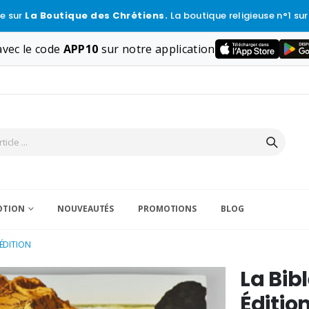
e sur
La Boutique des Chrétiens.
La boutique religieuse n°1 sur
vec le code
APP10
sur notre application
VOTION
NOUVEAUTÉS
PROMOTIONS
BLOG
 ÉDITION
La Bib
Éditio