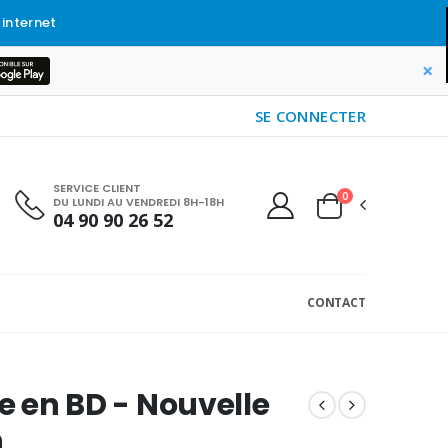
 internet
×
SE CONNECTER
SERVICE CLIENT
0
DU LUNDI AU VENDREDI 8H-18H
04 90 90 26 52
CONTACT
le en BD - Nouvelle
n