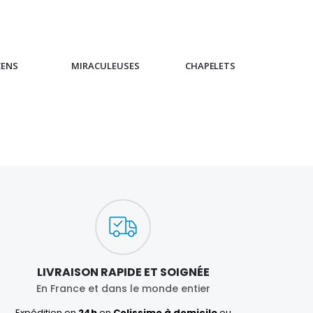
CENS
MIRACULEUSES
CHAPELETS
IC
LIVRAISON RAPIDE ET SOIGNÉE
En France et dans le monde entier
Expédition en
24h
en
Colissimo à domicile
ou