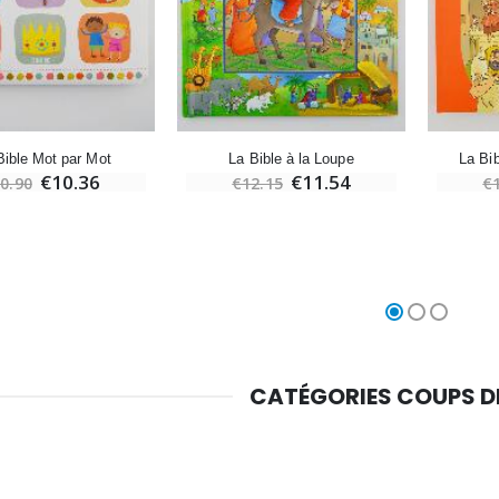
Croix Enfant en Bois Eglise Papillons et Arc-en-ciel 15 cm
Bougie Neuvaine pour une Guérison - 17.5cm
€23.00
€4.90
ible Mot par Mot
La Bible à la Loupe
La Bi
€10.36
€11.54
0.90
€12.15
€
CATÉGORIES COUPS 