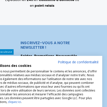
en
point relais
INSCRIVEZ-VOUS A NOTRE
NEWSLETTER !
raculeuse
Soldes, Promotions, Nouveautés
...
Les Noeuds
Inscrivez-vous maintenant pour recevoir
Politique de confidentialité
ilisons des cookies
nos meilleures offres.
hérèse
es nous permettent de personnaliser le contenu et les annonces, d'offrir
Christophe
onnalités relatives aux médias sociaux et d'analyser notre trafic. Nous
 également des informations sur l'utilisation de notre site avec nos
es de médias sociaux, de publicité et d'analyse, qui peuvent combiner
avec d'autres informations que vous leur avez fournies ou qu'ils ont
 lors de votre utilisation de leurs services. Les données sont collectées
onnaliser les annonces et mesurer l'efficacité des campagnes
ires. Les données peuvent être partagées avec Google LLC. Pour plus
tions,
cliquez ici
.