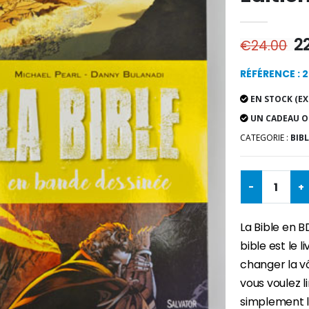
2
€24.00
RÉFÉRENCE : 
EN STOCK (EX
UN CADEAU O
CATEGORIE :
BIBL
-
+
La Bible en BD
bible est le l
changer la vô
vous voulez li
simplement l
-30%