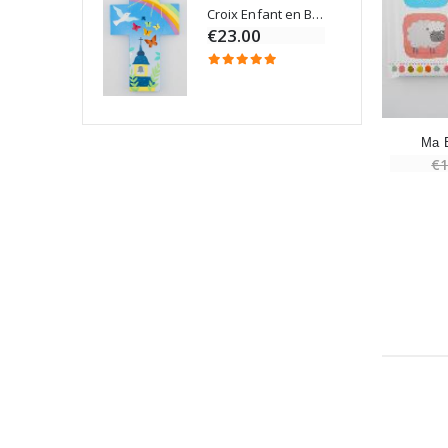
Croix Enfant en Bois Eglise Papillons et Arc-en-ciel 15 cm
Bougie Neuvaine pour une Guérison - 17.5cm
€23.00
Ma B
€1