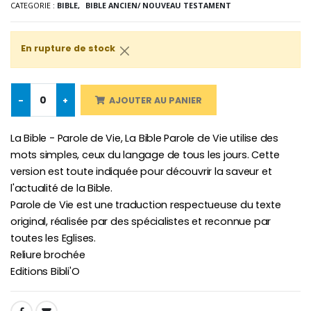
CATEGORIE :
BIBLE,
BIBLE ANCIEN/ NOUVEAU TESTAMENT
Croix Enfant en Bois Eglise Papillons et Arc-en-ciel 15 cm
Bougie Neuvaine pour une Guérison - 17.5cm
€23.00
€4.90
En rupture de stock
-
+
AJOUTER AU PANIER
La Bible - Parole de Vie, La Bible Parole de Vie utilise des
mots simples, ceux du langage de tous les jours. Cette
version est toute indiquée pour découvrir la saveur et
l'actualité de la Bible.
Parole de Vie est une traduction respectueuse du texte
original, réalisée par des spécialistes et reconnue par
toutes les Eglises.
Reliure brochée
Editions Bibli'O