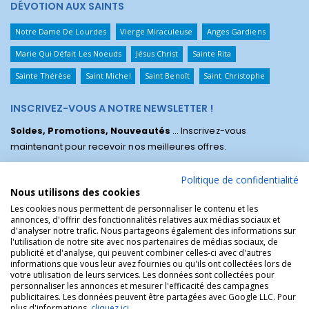
DÉVOTION AUX SAINTS
Notre Dame De Lourdes
Vierge Miraculeuse
Anges Gardiens
Marie Qui Défait Les Noeuds
Jésus Christ
Sainte Rita
Sainte Thérèse
Saint Michel
Saint Benoît
Saint Christophe
INSCRIVEZ-VOUS A NOTRE NEWSLETTER !
Soldes, Promotions, Nouveautés
... Inscrivez-vous
maintenant pour recevoir nos meilleures offres.
Politique de confidentialité
Nous utilisons des cookies
Les cookies nous permettent de personnaliser le contenu et les
annonces, d'offrir des fonctionnalités relatives aux médias sociaux et
d'analyser notre trafic. Nous partageons également des informations sur
l'utilisation de notre site avec nos partenaires de médias sociaux, de
publicité et d'analyse, qui peuvent combiner celles-ci avec d'autres
informations que vous leur avez fournies ou qu'ils ont collectées lors de
votre utilisation de leurs services. Les données sont collectées pour
personnaliser les annonces et mesurer l'efficacité des campagnes
La Boutique des Chrétiens © | La boutique religieuse chrétienne de
publicitaires. Les données peuvent être partagées avec Google LLC. Pour
référence !.
plus d'informations,
cliquez ici
.