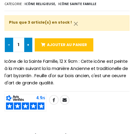
Lot de 20 Bougies de Neuvaine Blanches
€2.50
CATEGORIE :
ICÔNE RELIGIEUSE,
ICÔNE SAINTE FAMILLE
€58.50
€78.00
Plus que 3 article(s) en stock !
Chapelet de Lourde
Huile d'Onction
€5.00
€9.90
-
+
AJOUTER AU PANIER
Icône de la Sainte Famille, 12 X 9cm : Cette icône est peinte
à la main suivant la la manière Ancienne et traditionelle de
Croix Enfant en Bois Eglise Papillons et Arc-en-ciel 15 cm
Bougie Neuvaine pour une Guérison - 17.5cm
l'art byzantin . Feuille d'or sur bois ancien, c'est une oeuvre
€23.00
€4.90
d'art de grande qualité.
SHARE: