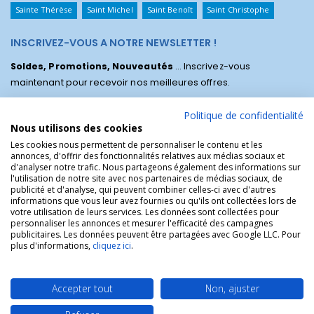
Sainte Thérèse
Saint Michel
Saint Benoît
Saint Christophe
INSCRIVEZ-VOUS A NOTRE NEWSLETTER !
Soldes, Promotions, Nouveautés
... Inscrivez-vous
maintenant pour recevoir nos meilleures offres.
Politique de confidentialité
Nous utilisons des cookies
Les cookies nous permettent de personnaliser le contenu et les
annonces, d'offrir des fonctionnalités relatives aux médias sociaux et
d'analyser notre trafic. Nous partageons également des informations sur
l'utilisation de notre site avec nos partenaires de médias sociaux, de
publicité et d'analyse, qui peuvent combiner celles-ci avec d'autres
informations que vous leur avez fournies ou qu'ils ont collectées lors de
votre utilisation de leurs services. Les données sont collectées pour
personnaliser les annonces et mesurer l'efficacité des campagnes
La Boutique des Chrétiens © | La boutique religieuse chrétienne de
publicitaires. Les données peuvent être partagées avec Google LLC. Pour
référence !.
plus d'informations,
cliquez ici
.
Accepter tout
Non, ajuster