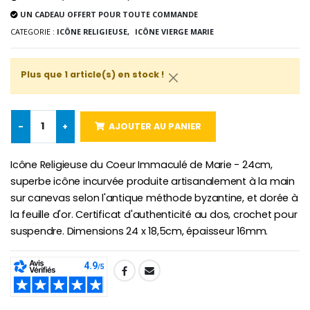
Lot de 20 Bougies de Neuvaine Blanches
€2.50
UN CADEAU OFFERT POUR TOUTE COMMANDE
€58.50
€78.00
CATEGORIE :
ICÔNE RELIGIEUSE,
ICÔNE VIERGE MARIE
Plus que 1 article(s) en stock !
Chapelet de Lourde
Huile d'Onction
€5.00
€9.90
-
+
AJOUTER AU PANIER
Icône Religieuse du Coeur Immaculé de Marie - 24cm,
Croix Enfant en Bois Eglise Papillons et Arc-en-ciel 15 cm
Bougie Neuvaine pour une Guérison - 17.5cm
superbe icône incurvée produite artisanalement à la main
€23.00
€4.90
sur canevas selon l'antique méthode byzantine, et dorée à
la feuille d'or. Certificat d'authenticité au dos, crochet pour
suspendre. Dimensions 24 x 18,5cm, épaisseur 16mm.
SHARE: