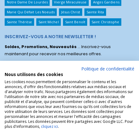
Notre Dame De Lourdes
Vierge Miraculeuse
Anges Gardiens
Marie Qui Défait Les Noeuds
Jésus Christ
Sainte Rita
Sainte Thérèse
Saint Michel
Saint Benoît
Saint Christophe
INSCRIVEZ-VOUS A NOTRE NEWSLETTER !
Soldes, Promotions, Nouveautés
... Inscrivez-vous
maintenant pour recevoir nos meilleures offres.
Politique de confidentialité
Nous utilisons des cookies
Les cookies nous permettent de personnaliser le contenu et les
annonces, d'offrir des fonctionnalités relatives aux médias sociaux et
d'analyser notre trafic. Nous partageons également des informations sur
l'utilisation de notre site avec nos partenaires de médias sociaux, de
publicité et d'analyse, qui peuvent combiner celles-ci avec d'autres
informations que vous leur avez fournies ou qu'ils ont collectées lors de
votre utilisation de leurs services. Les données sont collectées pour
personnaliser les annonces et mesurer l'efficacité des campagnes
La Boutique des Chrétiens © | La boutique religieuse chrétienne de
publicitaires. Les données peuvent être partagées avec Google LLC. Pour
référence !.
plus d'informations,
cliquez ici
.