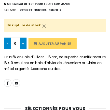
UN CADEAU OFFERT POUR TOUTE COMMANDE
-25%
Médaille Miraculeuse Rose
CATEGORIE :
CROIX ET CRUCIFIX,
CRUCIFIX
Lot de 20 Bougies de Neuvaine Blanches
€2.50
€58.50
€78.00
En rupture de stock
Chapelet de Lourde
Huile d'Onction
-
+
AJOUTER AU PANIER
€5.00
€9.90
Crucifix en Bois d'Olivier - 16 cm, ce superbe crucifix mesure
16 X 9 cm. Il est en bois d'olivier de Jérusalem et Christ en
métal argenté. Accroche au dos.
Croix Enfant en Bois Eglise Papillons et Arc-en-ciel 15 cm
Bougie Neuvaine pour une Guérison - 17.5cm
€23.00
€4.90
SHARE:
SÉLECTIONNÉS POUR VOUS