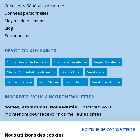
Conditions Générales de Vente
Données personnelles
Moyens de paiement
Blog
Se connecter
DÉVOTION AUX SAINTS
Notre Dame De Lourdes
Vierge Miraculeuse
Anges Gardiens
Marie Qui Défait Les Noeuds
Jésus Christ
Sainte Rita
Sainte Thérèse
Saint Michel
Saint Benoît
Saint Christophe
INSCRIVEZ-VOUS A NOTRE NEWSLETTER !
Soldes, Promotions, Nouveautés
... Inscrivez-vous
maintenant pour recevoir nos meilleures offres.
Politique de confidentialité
Nous utilisons des cookies