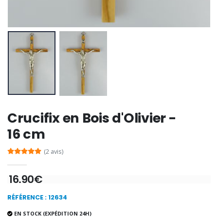
€9.60
€13.50
€12.00
€15.00
-20%
Coffret Encens Benjoin + C
Déposez votre Neuvaine à Lourdes
€21.90
€9.60
€12.00
Encens d'Eglise Pontifical 250g
Bonbons Pastilles Menthe à l'Eau de Lourdes - 130g
Crucifix en Bois d'Olivier -
€12.90
€7.90
16 cm
(2 avis)
-10%
Médaille Miraculeuse Or 9 Carat
16.90€
Bougie de Neuvaine Contre le Mal - Saint Michel
€130.00
€4.95
€5.50
RÉFÉRENCE : 12634
EN STOCK (EXPÉDITION 24H)