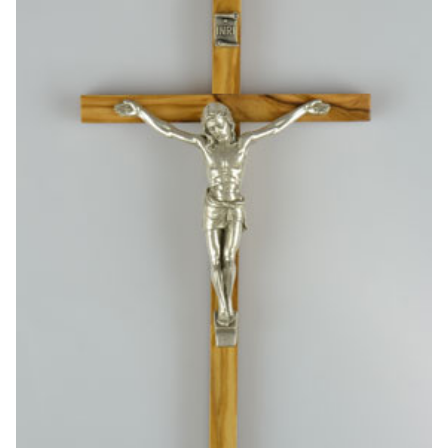
-30%
6 Bougies Teintées Mas
Une bougie 150 gr et votre Prière déposées à Lourdes
€6.00
€7.00
€10.00
-20%
-10%
Eau de Lourdes 1 Litre
Statue Vierge M