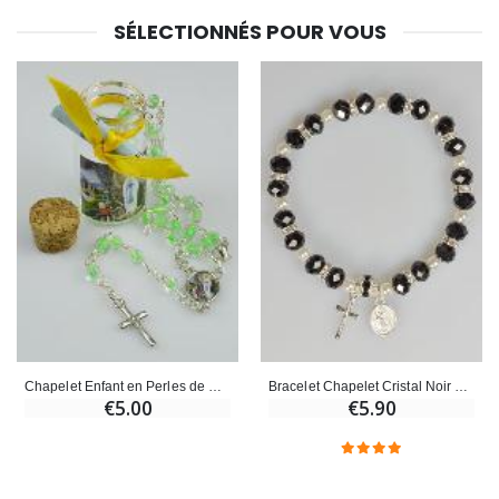
SÉLECTIONNÉS POUR VOUS
Croix Enfant en Bois Eglise Papillons et Arc-en-ciel 15 cm
Bougie Neuvaine pour une Guérison - 17.5cm
€23.00
€4.90
Chapelet Enfant en Perles de Cristal Vert - Coffret cadeau
Bracelet Chapelet Cristal Noir + Médaille de Lourdes + Croix
€5.00
€5.90