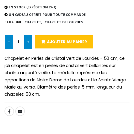
EN STOCK (EXPÉDITION 24H)
UN CADEAU OFFERT POUR TOUTE COMMANDE
CATEGORIE :
CHAPELET,
CHAPELET DE LOURDES
-10%
Médaille Miraculeuse Or 9 Carat
Bougie de Neuvaine Contre le Mal - Saint Michel
€130.00
€4.95
€5.50
-
+
AJOUTER AU PANIER
Chapelet en Perles de Cristal Vert de Lourdes - 50 cm, ce
-25%
joli chapelet est en perles de cristal vert brillantes sur
Médaille Miraculeuse Rose
Lot de 20 Bougies de Neuvaine Blanches
€2.50
chaîne argenté vieillie. La médaille représente les
€58.50
€78.00
apparitions de Notre Dame de Lourdes et la Sainte Vierge
Marie au verso. Diamètre des perles: 5 mm, longueur du
chapelet: 50 cm.
Chapelet de Lourde
Huile d'Onction
€5.00
€9.90
SHARE: