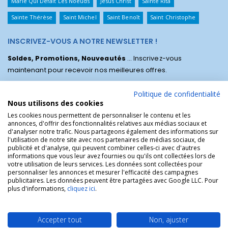
Marie Qui Défait Les Noeuds
Jésus Christ
Sainte Rita
Sainte Thérèse
Saint Michel
Saint Benoît
Saint Christophe
INSCRIVEZ-VOUS A NOTRE NEWSLETTER !
Soldes, Promotions, Nouveautés
... Inscrivez-vous
maintenant pour recevoir nos meilleures offres.
Politique de confidentialité
Nous utilisons des cookies
Les cookies nous permettent de personnaliser le contenu et les
annonces, d'offrir des fonctionnalités relatives aux médias sociaux et
d'analyser notre trafic. Nous partageons également des informations sur
l'utilisation de notre site avec nos partenaires de médias sociaux, de
publicité et d'analyse, qui peuvent combiner celles-ci avec d'autres
informations que vous leur avez fournies ou qu'ils ont collectées lors de
votre utilisation de leurs services. Les données sont collectées pour
personnaliser les annonces et mesurer l'efficacité des campagnes
La Boutique des Chrétiens © | La boutique religieuse chrétienne de
publicitaires. Les données peuvent être partagées avec Google LLC. Pour
référence !.
plus d'informations,
cliquez ici
.
Accepter tout
Non, ajuster