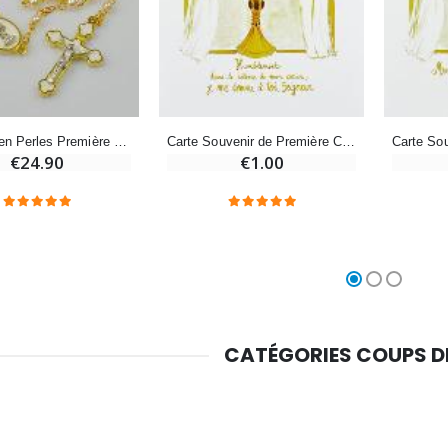
€5.00
€9.90
Croix Enfant en Bois Eglise Papillons et Arc-en-ciel 15 cm
Bougie Neuvaine pour une Guérison - 17.5cm
Chapelet en Perles Première Communion Doré + Médaille de Communion
Carte Souvenir de Première Communion - Or
€23.00
€4.90
€24.90
€1.00
CATÉGORIES COUPS 