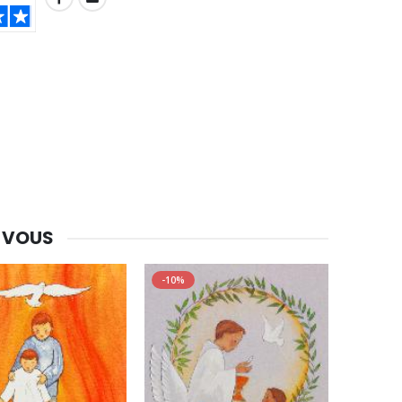
-30%
Une bougie 150 gr et votre Prière déposées à Lourdes
€7.00
€10.00
-20%
Eau de Lourdes 1 Litre
 VOUS
€9.60
€12.00
-10%
-20%
Déposez votre Neuvaine à Lourdes
€9.60
€12.00