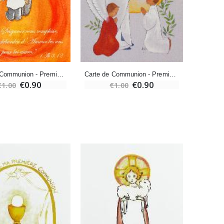
Bonbons Pastilles Menthe à l'Eau de Lourdes - 130g
€7.90
Carte de Communion - Première Communion Ste Thérèse
Carte de Communion - Première Communion
€0.90
€0.90
€1.00
€1.00
-10%
Bougie de Neuvaine Contre le Mal - Saint Michel
€4.95
€5.50
-25%
Lot de 20 Bougies de Neuvaine Blanches
€58.50
€78.00
Huile d'Onction