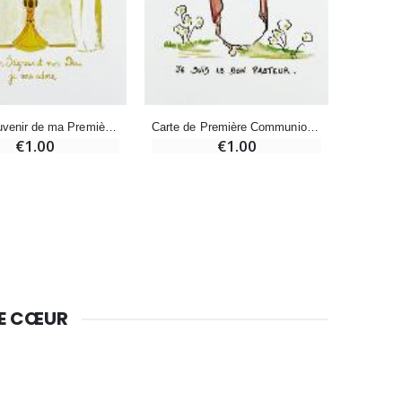
€9.90
Bougie Neuvaine pour une Guérison - 17.5cm
Carte Souvenir de ma Première Communion - Or
Carte de Première Communion - Le Bon Pasteur
€4.90
€1.00
€1.00
DE CŒUR