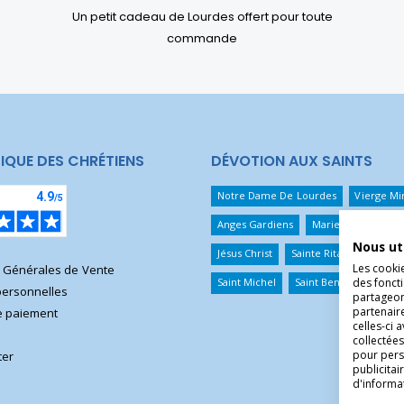
Un petit cadeau de Lourdes offert pour toute
commande
IQUE DES CHRÉTIENS
DÉVOTION AUX SAINTS
Notre Dame De Lourdes
Vierge Mi
Anges Gardiens
Marie Qui Défait 
Nous ut
Jésus Christ
Sainte Rita
Sainte T
Les cooki
s Générales de Vente
des foncti
Saint Michel
Saint Benoît
Saint 
ersonnelles
partageons
partenair
 paiement
celles-ci 
collectées
pour pers
ter
publicita
d'informa