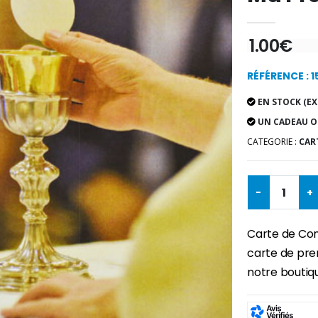
1.00€
RÉFÉRENCE : 
EN STOCK (EX
UN CADEAU O
CATEGORIE :
CART
-
+
Carte de Co
carte de pre
notre boutiqu