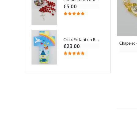
€5.00
Croix Enfant en Bois Eglise Papillons et Arc-en-ciel 15 cm
Bougie Neuvaine pour une Guérison - 17.5cm
€23.00