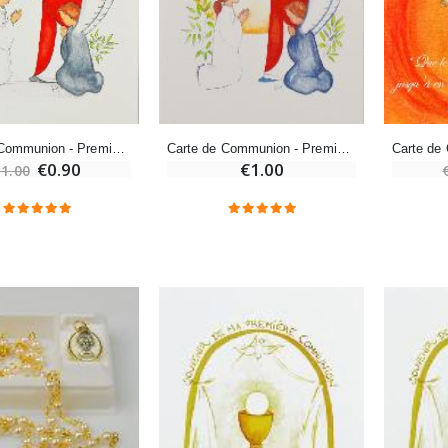
Encens d'Eglise Pontifical 250g
Bonbons Pastilles Menthe à l'Eau de Lourdes - 130g
€12.90
€7.90
Carte de Communion - Première Communion Garçon
Carte de Communion - Première Communion Fille
€0.90
€1.00
1.00
-10%
Médaille Miraculeuse Or 9 Carats - 10 mm
Bougie de Neuvaine Contre le Mal - Saint Michel
€130.00
€4.95
€5.50
-25%
Médaille Miraculeuse Rose - 19mm
Lot de 20 Bougies de Neuvaine Blanches
€2.50
€58.50
€78.00
Chapelet de Lourdes en Bois
Huile d'Onction