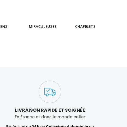
CENS
MIRACULEUSES
CHAPELETS
IC
LIVRAISON RAPIDE ET SOIGNÉE
En France et dans le monde entier
Expédition en
24h
en
Colissimo à domicile
ou