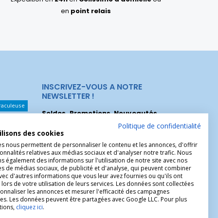
en
point relais
INSCRIVEZ-VOUS A NOTRE
NEWSLETTER !
raculeuse
Soldes, Promotions, Nouveautés
...
Les Noeuds
Inscrivez-vous maintenant pour recevoir
Politique de confidentialité
ilisons des cookies
nos meilleures offres.
hérèse
es nous permettent de personnaliser le contenu et les annonces, d'offrir
onnalités relatives aux médias sociaux et d'analyser notre trafic. Nous
Christophe
 également des informations sur l'utilisation de notre site avec nos
es de médias sociaux, de publicité et d'analyse, qui peuvent combiner
avec d'autres informations que vous leur avez fournies ou qu'ils ont
 lors de votre utilisation de leurs services. Les données sont collectées
onnaliser les annonces et mesurer l'efficacité des campagnes
ires. Les données peuvent être partagées avec Google LLC. Pour plus
tions,
cliquez ici
.