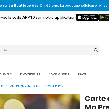
e sur
La Boutique des Chrétiens.
La boutique religieuse n°1 sur
vec le code
APP10
sur notre application
VOTION
NOUVEAUTÉS
PROMOTIONS
BLOG
E DE COMMUNION - MA PREMIÈRE COMMUNION
Carte
Ma Pr