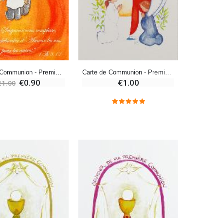
Bonbons Pastilles Menthe à l'Eau de Lourdes - 130g
€7.90
Carte de Communion - Première Communion Ste Thérèse
Carte de Communion - Première Communion Fille
€0.90
€1.00
€1.00
-10%
Bougie de Neuvaine Contre le Mal - Saint Michel
€4.95
€5.50
-25%
Lot de 20 Bougies de Neuvaine Blanches
€58.50
€78.00
Huile d'Onction