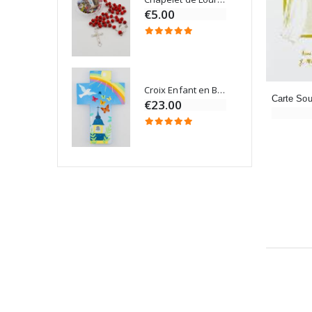
€5.00
Croix Enfant en Bois Eglise Papillons et Arc-en-ciel 15 cm
Bougie Neuvaine pour une Guérison - 17.5cm
€23.00