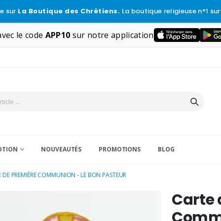
e sur
La Boutique des Chrétiens.
La boutique religieuse n°1 sur
vec le code
APP10
sur notre application
VOTION
NOUVEAUTÉS
PROMOTIONS
BLOG
 DE PREMIÈRE COMMUNION - LE BON PASTEUR
Carte 
Commu