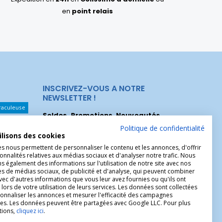
en
point relais
INSCRIVEZ-VOUS A NOTRE
NEWSLETTER !
raculeuse
Soldes, Promotions, Nouveautés
...
Les Noeuds
Inscrivez-vous maintenant pour recevoir
Politique de confidentialité
ilisons des cookies
nos meilleures offres.
hérèse
es nous permettent de personnaliser le contenu et les annonces, d'offrir
onnalités relatives aux médias sociaux et d'analyser notre trafic. Nous
Christophe
 également des informations sur l'utilisation de notre site avec nos
es de médias sociaux, de publicité et d'analyse, qui peuvent combiner
avec d'autres informations que vous leur avez fournies ou qu'ils ont
 lors de votre utilisation de leurs services. Les données sont collectées
onnaliser les annonces et mesurer l'efficacité des campagnes
ires. Les données peuvent être partagées avec Google LLC. Pour plus
tions,
cliquez ici
.