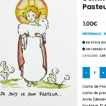
Paste
1.00€
RÉFÉRENCE : 
EN STOCK (EX
UN CADEAU O
CATEGORIE :
CART
-
+
Carte de Pre
carte de pre
Anne (dessin
boutique. 10 