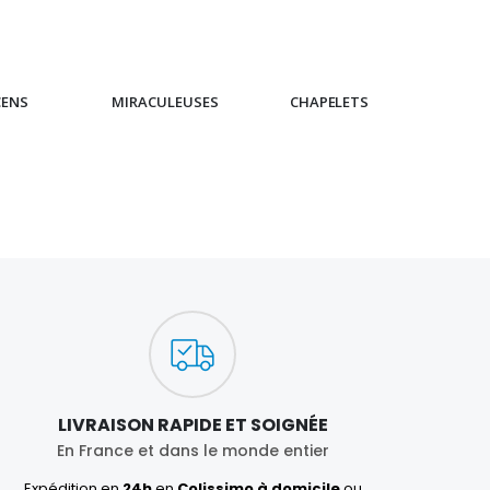
CENS
MIRACULEUSES
CHAPELETS
IC
LIVRAISON RAPIDE ET SOIGNÉE
En France et dans le monde entier
Expédition en
24h
en
Colissimo à domicile
ou