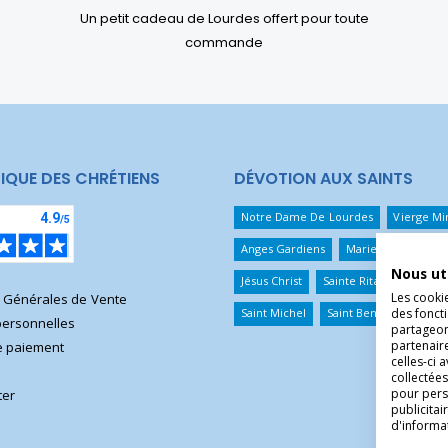
Un petit cadeau de Lourdes offert pour toute
commande
IQUE DES CHRÉTIENS
DÉVOTION AUX SAINTS
Notre Dame De Lourdes
Vierge Mi
Anges Gardiens
Marie Qui Défait 
Nous ut
Jésus Christ
Sainte Rita
Sainte T
Les cooki
s Générales de Vente
des foncti
Saint Michel
Saint Benoît
Saint 
ersonnelles
partageons
partenair
 paiement
celles-ci 
collectées
pour pers
ter
publicita
d'informa