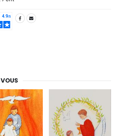
-30%
Une bougie 150 gr et votre Prière déposées à Lourdes
€7.00
€10.00
-20%
Eau de Lourdes 1 Litre
 VOUS
€9.60
€12.00
-20%
Déposez votre Neuvaine à Lourdes
€9.60
€12.00