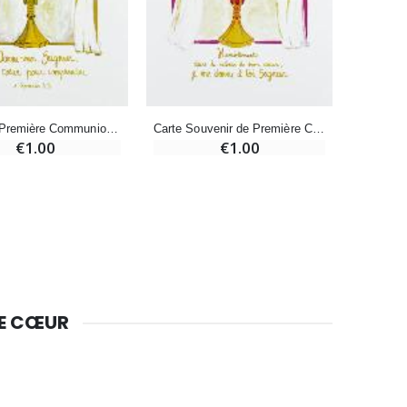
€9.90
Bougie Neuvaine pour une Guérison - 17.5cm
Carte de Première Communion - Souvenir - Or
Carte Souvenir de Première Communion - Rose
€4.90
€1.00
€1.00
DE CŒUR