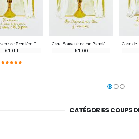
€5.00
€9.90
Croix Enfant en Bois Eglise Papillons et Arc-en-ciel 15 cm
Bougie Neuvaine pour une Guérison - 17.5cm
Carte Souvenir de Première Communion - Or
Carte Souvenir de ma Première Communion - Or
€23.00
€4.90
€1.00
€1.00
CATÉGORIES COUPS 