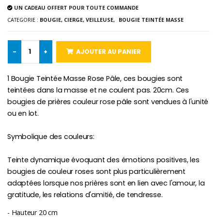
UN CADEAU OFFERT POUR TOUTE COMMANDE
-10%
Médaille Miraculeuse Or 9 Carat
CATEGORIE :
BOUGIE, CIERGE, VEILLEUSE,
BOUGIE TEINTÉE MASSE
Bougie de Neuvaine Contre le Mal - Saint Michel
€130.00
€4.95
€5.50
-
+
AJOUTER AU PANIER
-25%
1 Bougie Teintée Masse Rose Pâle, ces bougies sont
Médaille Miraculeuse Rose
Lot de 20 Bougies de Neuvaine Blanches
€2.50
teintées dans la masse et ne coulent pas. 20cm. Ces
€58.50
€78.00
bougies de prières couleur rose pâle sont vendues à l'unité
ou en lot.
Symbolique des couleurs:
Chapelet de Lourde
Huile d'Onction
€5.00
€9.90
Teinte dynamique évoquant des émotions positives, les
bougies de couleur roses sont plus particulièrement
adaptées lorsque nos prières sont en lien avec l'amour, la
gratitude, les relations d'amitié, de tendresse.
Croix Enfant en Bois Eglise Papillons et Arc-en-ciel 15 cm
Bougie Neuvaine pour une Guérison - 17.5cm
€23.00
€4.90
- Hauteur 20 cm