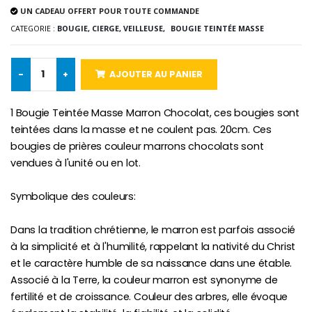
UN CADEAU OFFERT POUR TOUTE COMMANDE
-10%
Médaille Miraculeuse Or 9 Carat
CATEGORIE :
BOUGIE, CIERGE, VEILLEUSE,
BOUGIE TEINTÉE MASSE
Bougie de Neuvaine Contre le Mal - Saint Michel
€130.00
€4.95
€5.50
-
+
AJOUTER AU PANIER
-25%
1 Bougie Teintée Masse Marron Chocolat, ces bougies sont
Médaille Miraculeuse Rose
Lot de 20 Bougies de Neuvaine Blanches
€2.50
teintées dans la masse et ne coulent pas. 20cm. Ces
€58.50
€78.00
bougies de prières couleur marrons chocolats sont
vendues à l'unité ou en lot.
Symbolique des couleurs:
Chapelet de Lourde
Huile d'Onction
€5.00
€9.90
Dans la tradition chrétienne, le marron est parfois associé
à la simplicité et à l'humilité, rappelant la nativité du Christ
et le caractère humble de sa naissance dans une étable.
Associé à la Terre, la couleur marron est synonyme de
Croix Enfant en Bois Eglise Papillons et Arc-en-ciel 15 cm
Bougie Neuvaine pour une Guérison - 17.5cm
fertilité et de croissance. Couleur des arbres, elle évoque
€23.00
€4.90