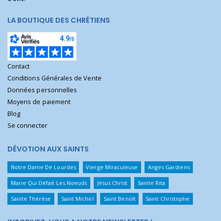
LA BOUTIQUE DES CHRÉTIENS
Contact
Conditions Générales de Vente
Données personnelles
Moyens de paiement
Blog
Se connecter
DÉVOTION AUX SAINTS
Notre Dame De Lourdes
Vierge Miraculeuse
Anges Gardiens
Marie Qui Défait Les Noeuds
Jésus Christ
Sainte Rita
Sainte Thérèse
Saint Michel
Saint Benoît
Saint Christophe