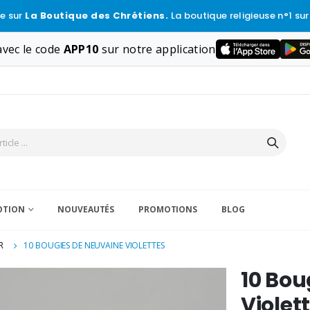
e sur
La Boutique des Chrétiens.
La boutique religieuse n°1 sur
vec le code
APP10
sur notre application
VOTION
NOUVEAUTÉS
PROMOTIONS
BLOG
R
10 BOUGIES DE NEUVAINE VIOLETTES
10 Bou
Violet