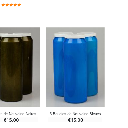
Bougie Neuvaine pour une Guérison - 17.5cm
€4.90
es de Neuvaine Noires
3 Bougies de Neuvaine Bleues
6 Bougi
€15.00
€15.00