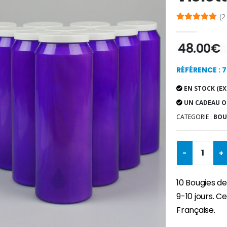
(2
48.00€
RÉFÉRENCE : 
EN STOCK (EX
UN CADEAU O
CATEGORIE :
BOU
-
+
10 Bougies de
9-10 jours. C
Française.