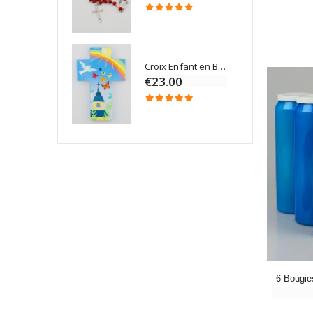
Croix Enfant en Bois Eglise Papillons et Arc-en-ciel 15 cm
Bougie Neuvaine pour une Guérison - 17.5cm
€23.00
6 Bougie