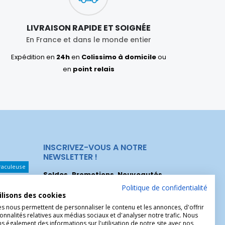
LIVRAISON RAPIDE ET SOIGNÉE
En France et dans le monde entier
Expédition en
24h
en
Colissimo à domicile
ou
en
point relais
INSCRIVEZ-VOUS A NOTRE
NEWSLETTER !
raculeuse
Soldes, Promotions, Nouveautés
...
Les Noeuds
Inscrivez-vous maintenant pour recevoir
Politique de confidentialité
ilisons des cookies
nos meilleures offres.
hérèse
es nous permettent de personnaliser le contenu et les annonces, d'offrir
onnalités relatives aux médias sociaux et d'analyser notre trafic. Nous
Christophe
 également des informations sur l'utilisation de notre site avec nos