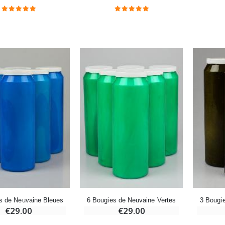
Croix Enfant en Bois Eglise Papillons et Arc-en-ciel 15 cm
Bougie Neuvaine pour une Guérison - 17.5cm
€23.00
€4.90
s de Neuvaine Bleues
6 Bougies de Neuvaine Vertes
3 Bougi
€29.00
€29.00