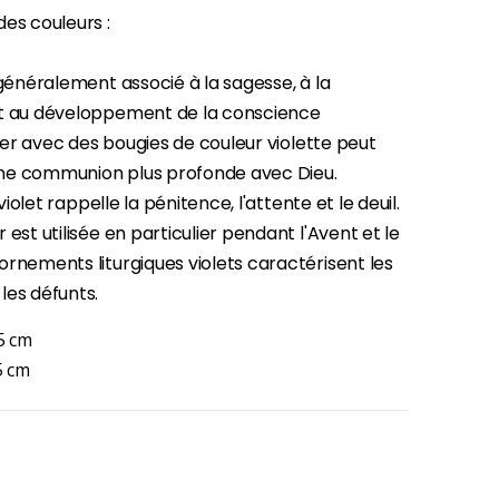
es couleurs :
 généralement associé à la sagesse, à la
-30%
Une bougie 150 gr et votre Prière déposées à Lourdes
t au développement de la conscience
€7.00
€10.00
Prier avec des bougies de couleur violette peut
ne communion plus profonde avec Dieu.
e violet rappelle la pénitence, l'attente et le deuil.
-20%
 est utilisée en particulier pendant l'Avent et le
Eau de Lourdes 1 Litre
rnements liturgiques violets caractérisent les
€9.60
€12.00
les défunts.
5 cm
5 cm
-20%
Déposez votre Neuvaine à Lourdes
€9.60
€12.00