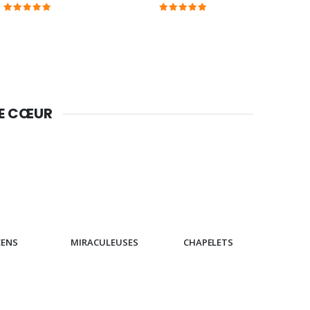
DE CŒUR
CENS
MIRACULEUSES
CHAPELETS
IC