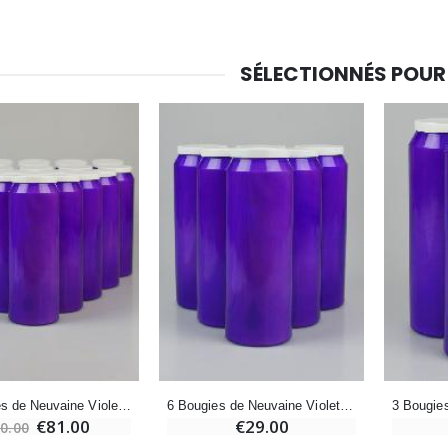
Encens d'Eglise Pontifical 250g
Bonbons Pastilles Menthe à l'Eau de Lourdes - 130g
€12.90
€7.90
SÉLECTIONNÉS POUR
-10%
Médaille Miraculeuse Or 9 Carats - 10 mm
Bougie de Neuvaine Contre le Mal - Saint Michel
€130.00
€4.95
€5.50
-25%
Médaille Miraculeuse Rose - 19mm
Lot de 20 Bougies de Neuvaine Blanches
€2.50
€58.50
€78.00
20 Bougies de Neuvaine Violettes
6 Bougies de Neuvaine Violettes
Chapelet de Lourdes en Bois
Huile d'Onction
€81.00
€29.00
0.00
€5.00
€9.90