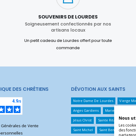
SOUVENIRS DE LOURDES
Soigneusement confectionnés par nos
artisans locaux
Un petit cadeau de Lourdes offert pour toute
commande
IQUE DES CHRÉTIENS
DÉVOTION AUX SAINTS
Notre Dame De Lourdes
Vierge Mi
Anges Gardiens
Marie Qui Défait 
Nous ut
Jésus Christ
Sainte Rita
Sainte T
Les cooki
s Générales de Vente
des foncti
Saint Michel
Saint Benoît
Saint 
ersonnelles
partageons