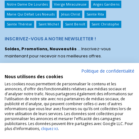
Notre Dame De Lourdes
Vierge Miraculeuse
Anges Gardiens
Marie Qui Défait Les Noeuds
Jésus Christ
Sainte Rita
Sainte Thérèse
Saint Michel
Saint Benoît
Saint Christophe
INSCRIVEZ-VOUS A NOTRE NEWSLETTER !
Soldes, Promotions, Nouveautés
... Inscrivez-vous
maintenant pour recevoir nos meilleures offres.
Politique de confidentialité
Nous utilisons des cookies
Les cookies nous permettent de personnaliser le contenu et les
annonces, d'offrir des fonctionnalités relatives aux médias sociaux et
d'analyser notre trafic. Nous partageons également des informations sur
l'utilisation de notre site avec nos partenaires de médias sociaux, de
publicité et d'analyse, qui peuvent combiner celles-ci avec d'autres
informations que vous leur avez fournies ou qu'ils ont collectées lors de
votre utilisation de leurs services. Les données sont collectées pour
personnaliser les annonces et mesurer l'efficacité des campagnes
La Boutique des Chrétiens © | La boutique religieuse chrétienne de
publicitaires. Les données peuvent être partagées avec Google LLC. Pour
référence !.
plus d'informations,
cliquez ici
.