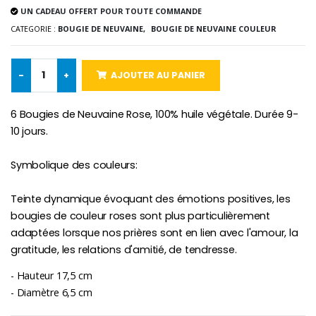
UN CADEAU OFFERT POUR TOUTE COMMANDE
CATEGORIE :
BOUGIE DE NEUVAINE,
BOUGIE DE NEUVAINE COULEUR
Chapelet de Lourde
Huile d'Onction
€5.00
€9.90
-
+
AJOUTER AU PANIER
6 Bougies de Neuvaine Rose, 100% huile végétale. Durée 9-
Croix Enfant en Bois Eglise Papillons et Arc-en-ciel 15 cm
Bougie Neuvaine pour une Guérison - 17.5cm
10 jours.
€23.00
€4.90
Symbolique des couleurs:
Teinte dynamique évoquant des émotions positives, les
bougies de couleur roses sont plus particulièrement
adaptées lorsque nos prières sont en lien avec l'amour, la
gratitude, les relations d'amitié, de tendresse.
- Hauteur 17,5 cm
- Diamètre 6,5 cm