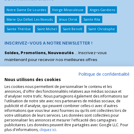
Notre Dame De Lourdes
Vierge Miraculeuse
Anges Gardiens
Marie Qui Défait Les Noeuds
Jésus Christ
Sainte Rita
Sainte Thérèse
Saint Michel
Saint Benoît
Saint Christophe
INSCRIVEZ-VOUS A NOTRE NEWSLETTER !
Soldes, Promotions, Nouveautés
... Inscrivez-vous
maintenant pour recevoir nos meilleures offres.
Politique de confidentialité
Nous utilisons des cookies
Les cookies nous permettent de personnaliser le contenu et les
annonces, d'offrir des fonctionnalités relatives aux médias sociaux et
d'analyser notre trafic. Nous partageons également des informations sur
l'utilisation de notre site avec nos partenaires de médias sociaux, de
publicité et d'analyse, qui peuvent combiner celles-ci avec d'autres
informations que vous leur avez fournies ou qu'ils ont collectées lors de
votre utilisation de leurs services. Les données sont collectées pour
personnaliser les annonces et mesurer l'efficacité des campagnes
La Boutique des Chrétiens © | La boutique religieuse chrétienne de
publicitaires. Les données peuvent être partagées avec Google LLC. Pour
référence !.
plus d'informations,
cliquez ici
.