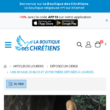
Bienvenue sur
La Boutique des Chrétiens.
La boutique religieuse n°1 sur internet
-10%
avec le code
APP10
sur notre application
×
0
ARTICLES DE LOURDES
DÉPOSEZ UN CIERGE
UNE BOUGIE 20 KILOS ET VOTRE PRIÈRE DÉPOSÉES À LOURDES
FILTRER