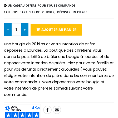
€5.00
€9.90
UN CADEAU OFFERT POUR TOUTE COMMANDE
CATEGORIE :
ARTICLES DE LOURDES,
DÉPOSEZ UN CIERGE
-
+
AJOUTER AU PANIER
Croix Enfant en Bois Eglise Papillons et Arc-en-ciel 15 cm
Bougie Neuvaine pour une Guérison - 17.5cm
€23.00
€4.90
Une bougie de 20 kilos et votre intention de prière
déposées à Lourdes. La boutique des chrétiens vous
donne la possibilité de brûler une bougie à Lourdes et de
déposer votre intention de prière. Priez pour votre famille et
pour vos défunts directement à Lourdes ( vous pouvez
rédiger votre intention de prière dans les commentaires de
votre commande ). Nous déposerons votre bougie et
votre intention de prière le samedi suivant votre
commande.
SHARE: