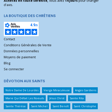
Achetez en toute sérénité,
vous avez
14 jours
pour changer
d'avis.
LA BOUTIQUE DES CHRÉTIENS
Contact
Conditions Générales de Vente
Données personnelles
Moyens de paiement
Blog
Se connecter
DÉVOTION AUX SAINTS
Notre Dame De Lourdes
Vierge Miraculeuse
Anges Gardiens
Marie Qui Défait Les Noeuds
Jésus Christ
Sainte Rita
Sainte Thérèse
Saint Michel
Saint Benoît
Saint Christophe