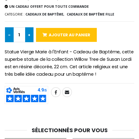
€58.50
€78.00
UN CADEAU OFFERT POUR TOUTE COMMANDE
CATEGORIE :
CADEAUX DE BAPTÊME,
CADEAUX DE BAPTÊME FILLE
Chapelet de Lourde
Huile d'Onction
-
+
AJOUTER AU PANIER
€5.00
€9.90
Statue Vierge Marie à l'Enfant - Cadeau de Baptême, cette
superbe statue de la collection Willow Tree de Susan Lordi
est en résine décorée, 22 cm. Cet article religieux est une
Croix Enfant en Bois Eglise Papillons et Arc-en-ciel 15 cm
Bougie Neuvaine pour une Guérison - 17.5cm
très belle idée cadeau pour un baptême !
€23.00
€4.90
SHARE:
SÉLECTIONNÉS POUR VOUS