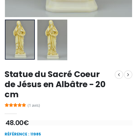
€7.00
€10.00
-20%
-10%
Eau de Lourdes 1 Litre
Statue Vierge M
€9.60
€13.50
€12.00
€15.00
-20%
Coffret Encens Benjoin + C
Statue du Sacré Coeur
Déposez votre Neuvaine à Lourdes
€21.90
€9.60
€12.00
de Jésus en Albâtre - 20
cm
(1 avis)
Encens d'Eglise Pontifical 250g
Bonbons Pastilles Menthe à l'Eau de Lourdes - 130g
€12.90
€7.90
48.00€
RÉFÉRENCE : 11985