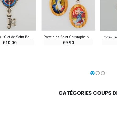
Croix Enfant en Bois Eglise Papillons et Arc-en-ciel 15 cm
Bougie Neuvaine pour une Guérison - 17.5cm
€23.00
€4.90
Porte-Clés - Clef de Saint Benoît
Porte-clés Saint Christophe & St Benoît
€10.00
€9.90
CATÉGORIES COUPS 