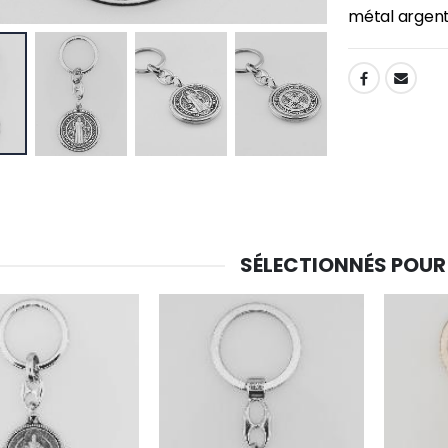
métal argent
-30%
6 Bougies Teintées Masse Couleur Blanche
SHARE:
Une bougie 150 gr et votre Prière déposées à Lourdes
€6.00
€7.00
€10.00
-20%
-10%
Eau de Lourdes 1 Litre
Statue Vierge Miraculeuse Lumineuse
€9.60
€13.50
€12.00
€15.00
SÉLECTIONNÉS POUR
-20%
Coffret Encens Benjoin + Charbon + Brûle-encens
Déposez votre Neuvaine à Lourdes
€21.90
€9.60
€12.00