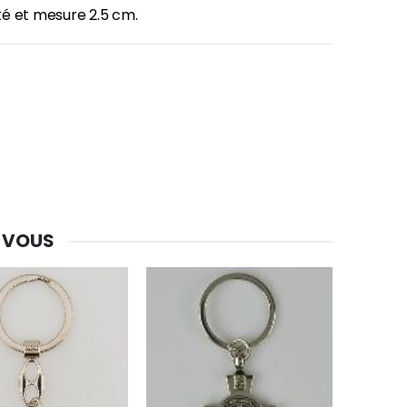
é et mesure 2.5 cm.
-30%
Une bougie 150 gr et votre Prière déposées à Lourdes
€7.00
€10.00
-20%
Eau de Lourdes 1 Litre
€9.60
€12.00
 VOUS
-20%
Déposez votre Neuvaine à Lourdes
€9.60
€12.00