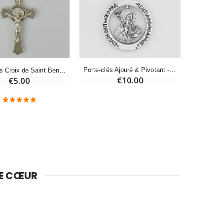
Bougie Neuvaine pour une Guérison - 17.5cm
€4.90
Porte-clés Ajouré & Pivotant - Saint Benoît
Porte-Clés Croix de Saint Benoit
€10.00
€5.00
DE CŒUR