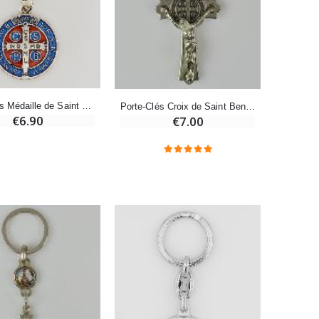
Bonbons Pastilles Menthe à l'Eau de Lourdes - 130g
€7.90
-10%
Porte-Clés Médaille de Saint Benoît Colorée
Porte-Clés Croix de Saint Benoit
Bougie de Neuvaine Contre le Mal - Saint Michel
€6.90
€7.00
€4.95
€5.50
-25%
Lot de 20 Bougies de Neuvaine Blanches
€58.50
€78.00
Huile d'Onction
€9.90