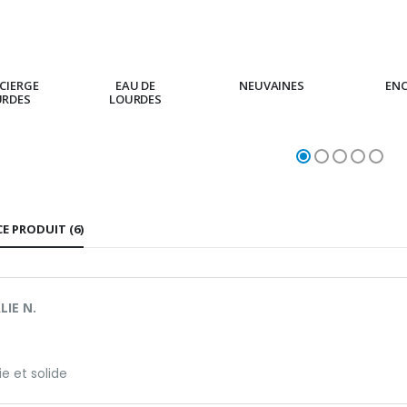
CIERGE
EAU DE
NEUVAINES
EN
URDES
LOURDES
CE PRODUIT (6)
IE N.
ie et solide