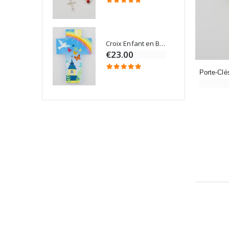
Croix Enfant en Bois Eglise Papillons et Arc-en-ciel 15 cm
Bougie Neuvaine pour une Guérison - 17.5cm
€23.00