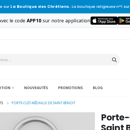
e sur
La Boutique des Chrétiens.
La boutique religieuse n°1 sur
vec le code
APP10
sur notre application
VOTION
NOUVEAUTÉS
PROMOTIONS
BLOG
TS
PORTE-CLÉS MÉDAILLE DE SAINT BENOIT
Porte-
Saint 