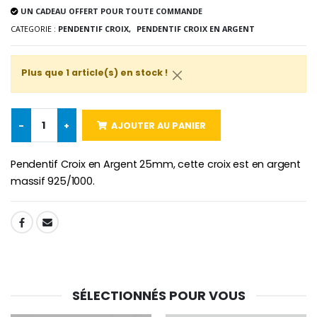
Médaille Miraculeuse Rose
UN CADEAU OFFERT POUR TOUTE COMMANDE
Lot de 20 Bougies de Neuvaine Blanches
€2.50
€58.50
€78.00
CATEGORIE :
PENDENTIF CROIX,
PENDENTIF CROIX EN ARGENT
Plus que 1 article(s) en stock !
Chapelet de Lourde
Huile d'Onction
€5.00
€9.90
-
+
AJOUTER AU PANIER
Pendentif Croix en Argent 25mm, cette croix est en argent
massif 925/1000.
Croix Enfant en Bois Eglise Papillons et Arc-en-ciel 15 cm
Bougie Neuvaine pour une Guérison - 17.5cm
€23.00
€4.90
SHARE:
SÉLECTIONNÉS POUR VOUS