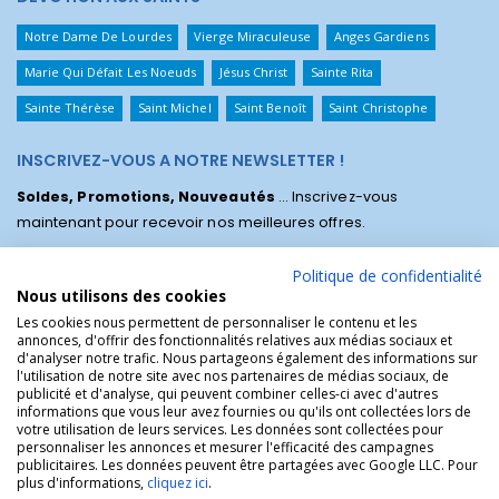
Notre Dame De Lourdes
Vierge Miraculeuse
Anges Gardiens
Marie Qui Défait Les Noeuds
Jésus Christ
Sainte Rita
Sainte Thérèse
Saint Michel
Saint Benoît
Saint Christophe
INSCRIVEZ-VOUS A NOTRE NEWSLETTER !
Soldes, Promotions, Nouveautés
... Inscrivez-vous
maintenant pour recevoir nos meilleures offres.
Politique de confidentialité
Nous utilisons des cookies
Les cookies nous permettent de personnaliser le contenu et les
annonces, d'offrir des fonctionnalités relatives aux médias sociaux et
d'analyser notre trafic. Nous partageons également des informations sur
l'utilisation de notre site avec nos partenaires de médias sociaux, de
publicité et d'analyse, qui peuvent combiner celles-ci avec d'autres
informations que vous leur avez fournies ou qu'ils ont collectées lors de
votre utilisation de leurs services. Les données sont collectées pour
personnaliser les annonces et mesurer l'efficacité des campagnes
La Boutique des Chrétiens © | La boutique religieuse chrétienne de
publicitaires. Les données peuvent être partagées avec Google LLC. Pour
référence !.
plus d'informations,
cliquez ici
.